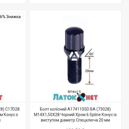
–6%
28) C17D28
Болт колісний A174110SD BA (73028)
м Конус з
M14X1,50X28 Чорний Хром 6 Spline Конус із
м
виступом діаметр Cпецключа 20 мм