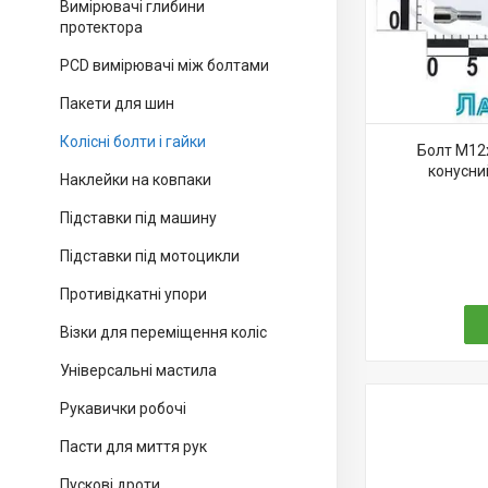
Вимірювачі глибини
протектора
PCD вимірювачі між болтами
Пакети для шин
Колісні болти і гайки
Болт М12х
конусний
Наклейки на ковпаки
Підставки під машину
Підставки під мотоцикли
Противідкатні упори
Візки для переміщення коліс
Універсальні мастила
Рукавички робочі
Пасти для миття рук
Пускові дроти