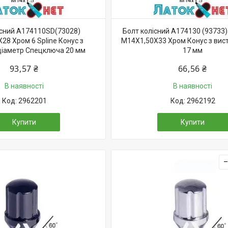
існий A174110SD(73028)
Болт колісний A174130 (93733)
28 Хром 6 Spline Конус з
M14X1,50X33 Хром Конус з вис
діаметр Cпецключа 20 мм
17 мм
93,57 ₴
66,56 ₴
В наявності
В наявності
2962201
2962192
Купити
Купити