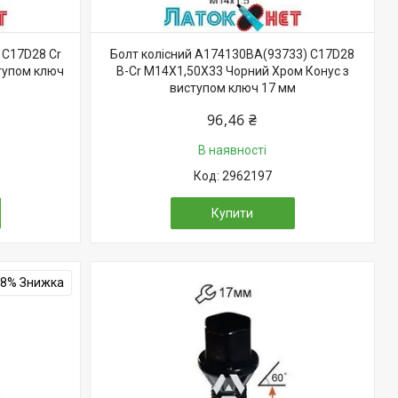
 C17D28 Cr
Болт колісний A174130BA(93733) C17D28
тупом ключ
B-Cr M14X1,50X33 Чорний Хром Конус з
виступом ключ 17 мм
96,46 ₴
В наявності
2962197
Купити
–8%