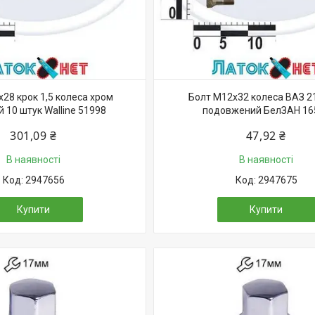
28 крок 1,5 колеса хром
Болт М12х32 колеса ВАЗ 2
 10 штук Walline 51998
подовжений БелЗАН 16
301,09 ₴
47,92 ₴
В наявності
В наявності
2947656
2947675
Купити
Купити