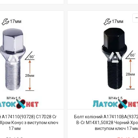
й A174110(93728) C17D28 Cr
Болт колісний A174110BA(937
Хром Конус з виступом ключ
B-Cr M14X1,50X28 Чорний Хро
17 мм
виступом ключ 17 м