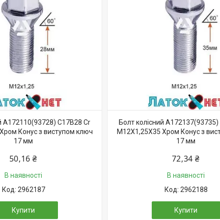
й A172110(93728) C17B28 Cr
Болт колісний A172137(93735)
Хром Конус з виступом ключ
M12X1,25X35 Хром Конус з вис
17 мм
17 мм
50,16 ₴
72,34 ₴
В наявності
В наявності
2962187
2962188
Купити
Купити