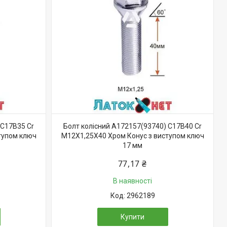
 C17B35 Cr
Болт колісний A172157(93740) C17B40 Cr
тупом ключ
M12X1,25X40 Хром Конус з виступом ключ
17 мм
77,17 ₴
В наявності
2962189
Купити