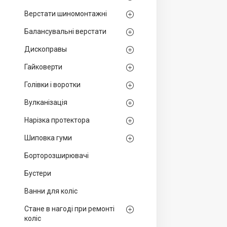
Верстати шиномонтажні
Балансувальні верстати
Дископравы
Гайковерти
Голівки і воротки
Вулканізація
Нарізка протектора
Шиповка гуми
Борторозширювачі
Бустери
Ванни для коліс
Стане в нагоді при ремонті
коліс