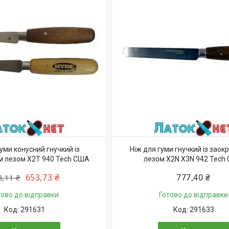
гуми конусний гнучкий із
Ніж для гуми гнучкий із заок
м лезом X2T 940 Tech США
лезом X2N X3N 942 Tech
653,73 ₴
777,40 ₴
8,11 ₴
тово до відправки
Готово до відправки
291631
291633