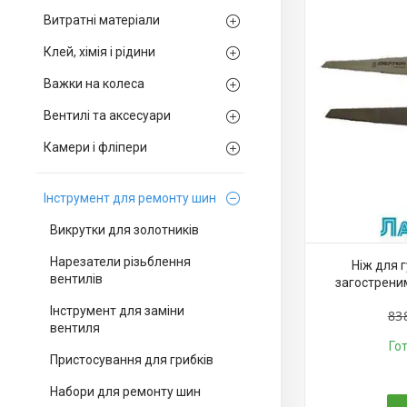
Витратні матеріали
Клей, хімія і рідини
Важки на колеса
Вентилі та аксесуари
Камери і фліпери
Інструмент для ремонту шин
Викрутки для золотників
Нарезатели різьблення
Ніж для 
вентилів
загострени
Інструмент для заміни
83
вентиля
Го
Пристосування для грибків
Набори для ремонту шин