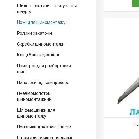
Шило, голка для затягування
шнурів
Ножі для шиномонтажу
Ролики закаточні
Скребки шиномонтажні
Кліщі балансувальні
Пристрої для разбортовки
шин
Пилососи від компресора
Пневмомолоток
шиномонтажний
Шліфмашинки для
шиномонтажу
Ні
Пензлики для клею і пасти
Щітки для очищення дисків