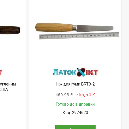
ругленим
Ніж для гуми BRT9-2
 США
366,54 ₴
469,93 ₴
Готово до відправки
2974620