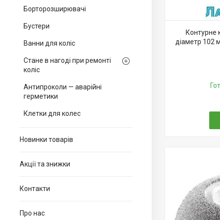
Борторозширювачі
Бустери
Контурне 
діаметр 102 м
Ванни для коліс
Стане в нагоді при ремонті
коліс
Го
Антипроколи — аварійні
герметики
Клетки для колес
Новинки товарів
Акції та знижки
Контакти
Про нас