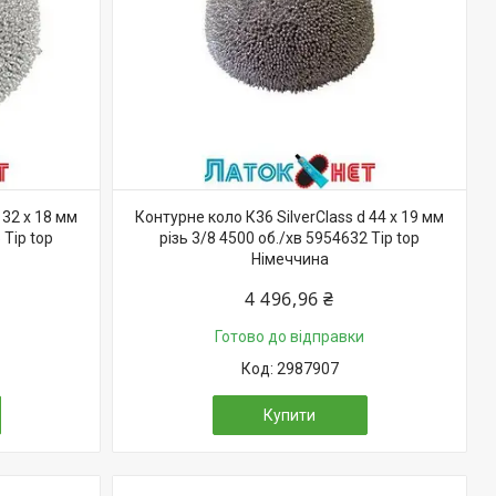
 32 х 18 мм
Контурне коло К36 SilverClass d 44 х 19 мм
 Tip top
різь 3/8 4500 об./хв 5954632 Tip top
Німеччина
4 496,96 ₴
Готово до відправки
2987907
Купити