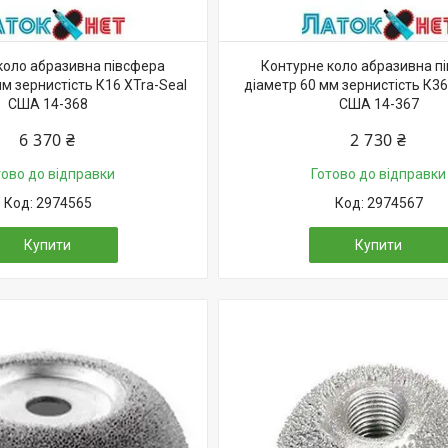
коло абразивна півсфера
Контурне коло абразивна п
м зернистість К16 XTra-Seal
діаметр 60 мм зернистість К36
США 14-368
США 14-367
6 370 ₴
2 730 ₴
тово до відправки
Готово до відправки
2974565
2974567
Купити
Купити