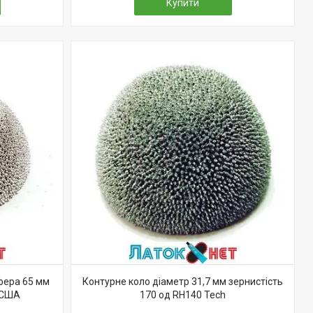
Купити
фера 65 мм
Контурне коло діаметр 31,7 мм зернистість
 США
170 од RH140 Tech