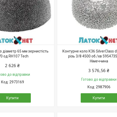
о діаметр 65 мм зернистість
Контурне коло К36 SilverClass d
70 од RH107 Tech
різь 3/8 4500 об./хв 5954735
Німеччина
2 626 ₴
3 576,56 ₴
тово до відправки
Готово до відправки
2973169
2987906
Купити
Купити