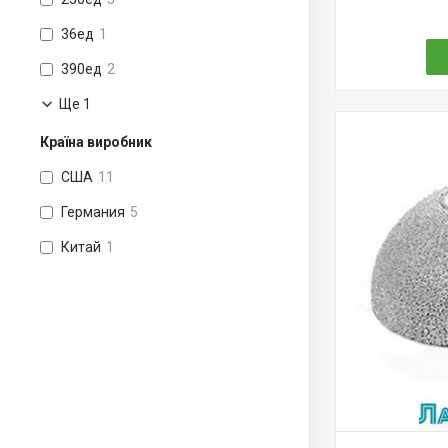
36ед
1
390ед
2
Ще 1
Країна виробник
США
11
Германия
5
Китай
1