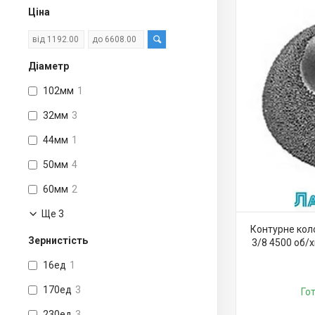
Ціна
Діаметр
102мм
1
32мм
3
44мм
1
50мм
4
60мм
2
Ще 3
Контурне коло
Зернистість
3/8 4500 об/х
16ед
1
170ед
3
Го
230ед
3