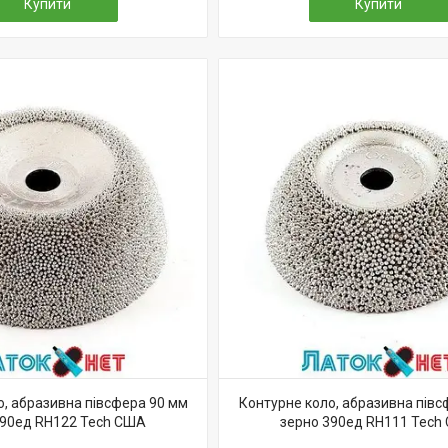
Купити
Купити
о, абразивна півсфера 90 мм
Контурне коло, абразивна півс
390ед RH122 Tech США
зерно 390ед RH111 Tech