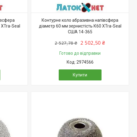
івсфера
Контурне коло абразивна напівсфера
 XTra-Seal
діаметр 60 мм зернистість К60 XTra-Seal
США 14-365
2 502,50 ₴
2 527,78 ₴
Готово до відправки
2974566
Купити