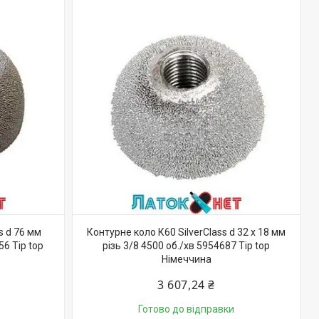
s d 76 мм
Контурне коло К60 SilverClass d 32 х 18 мм
56 Tip top
різь 3/8 4500 об./хв 5954687 Tip top
Німеччина
3 607,24 ₴
Готово до відправки