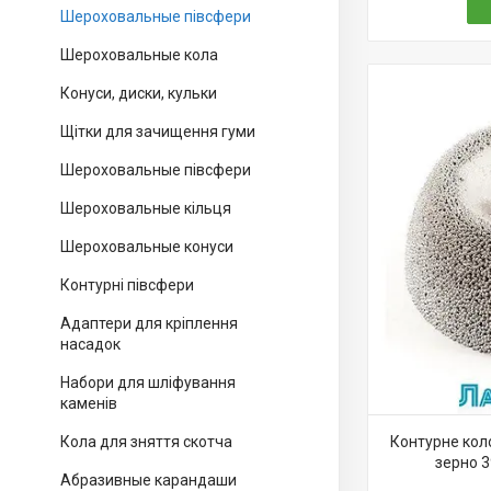
Шероховальные півсфери
Шероховальные кола
Конуси, диски, кульки
Щітки для зачищення гуми
Шероховальные півсфери
Шероховальные кільця
Шероховальные конуси
Контурні півсфери
Адаптери для кріплення
насадок
Набори для шліфування
каменів
Кола для зняття скотча
Контурне кол
зерно 
Абразивные карандаши