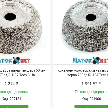
о, абразивна півсфера 50 мм
Контурне коло, абразивна півс
170ед RH102 Tech США
зерно 230ед RH104 Tech
1 274 ₴
1 391,52 ₴
тово до відправки
Готово до відправки
297131
291900