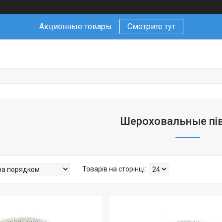
Акционные товары
Смотрите тут
Шероховальные пі