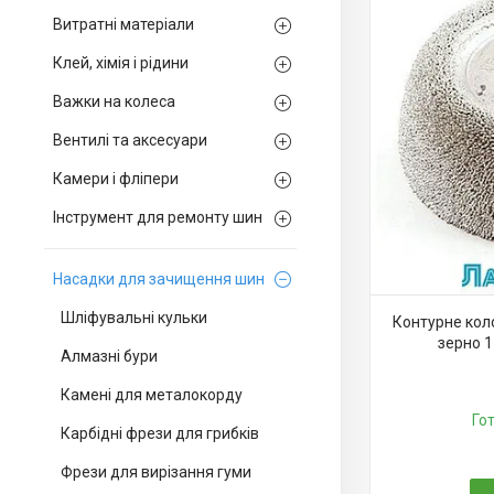
Витратні матеріали
Клей, хімія і рідини
Важки на колеса
Вентилі та аксесуари
Камери і фліпери
Інструмент для ремонту шин
Насадки для зачищення шин
Шліфувальні кульки
Контурне кол
зерно 
Алмазні бури
Камені для металокорду
Го
Карбідні фрези для грибків
Фрези для вирізання гуми