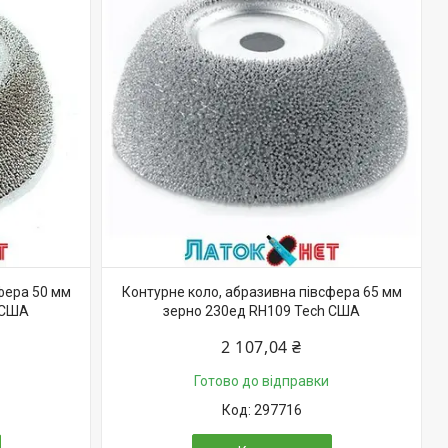
фера 50 мм
Контурне коло, абразивна півсфера 65 мм
 США
зерно 230ед RH109 Tech США
2 107,04 ₴
Готово до відправки
297716