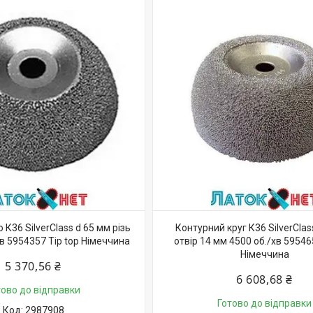
 К36 SilverClass d 65 мм різь
Контурний круг К36 SilverClas
в 5954357 Tip top Німеччина
отвір 14 мм 4500 об./хв 59546
Німеччина
5 370,56 ₴
6 608,68 ₴
тово до відправки
Готово до відправки
2987908