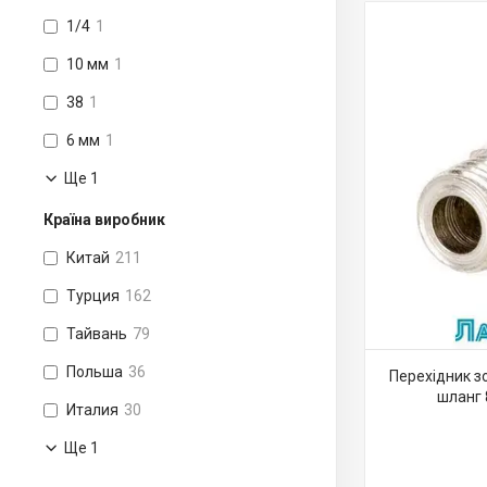
1/4
1
10 мм
1
38
1
6 мм
1
Ще 1
Країна виробник
Китай
211
Турция
162
Тайвань
79
Польша
36
Перехідник зо
шланг 
Италия
30
Ще 1