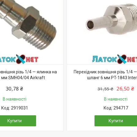
внішня різь 1/4 — ялинка на
Перехідник зовнішня різь 1/4 —
 мм SMH04/04 Airkraft
шланг 6 мм PT-1843 Inter
30,78 ₴
26,50 ₴
31,55 ₴
В наявності
В наявності
2919031
294717
Купити
Купити