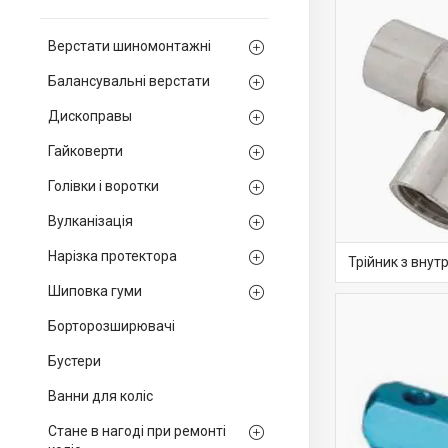
Верстати шиномонтажні
Балансувальні верстати
Дископравы
Гайковерти
Голівки і воротки
Вулканізація
Нарізка протектора
Трійник з внут
Шиповка гуми
Борторозширювачі
Бустери
Ванни для коліс
Стане в нагоді при ремонті