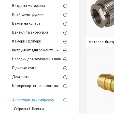
Витратні матеріали
Клей, хімія і рідини
Важки на колеса
Вентилі та аксесуари
Камери і фліпери
Металеві быс
Інструмент для ремонту шин
Насадки для зачищення шин
Підкачка коліс
Домкрати
Компресор на шиномонтаж
Аксесуари на компресор
Спіральні Шланги