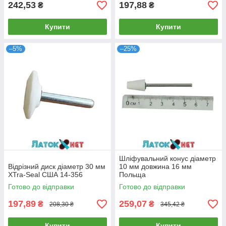
242,53
197,88
₴
₴
Купити
Купити
–5%
–25%
Шліфувальний конус діаметр
Відрізний диск діаметр 30 мм
10 мм довжина 16 мм
XTra-Seal США 14-356
Польща
Готово до відправки
Готово до відправки
197,89
259,07
₴
₴
208,30 ₴
345,42 ₴
Купити
Купити