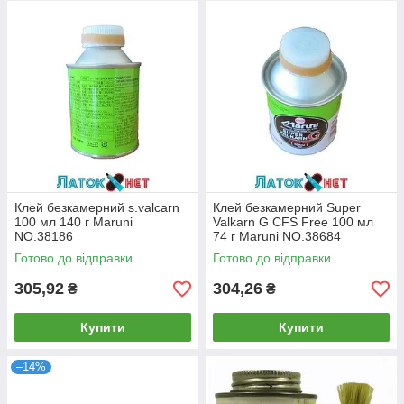
Клей безкамерний s.valcarn
Клей безкамерний Super
100 мл 140 г Maruni
Valkarn G CFS Free 100 мл
NO.38186
74 г Maruni NO.38684
Готово до відправки
Готово до відправки
305,92
304,26
₴
₴
Купити
Купити
–14%