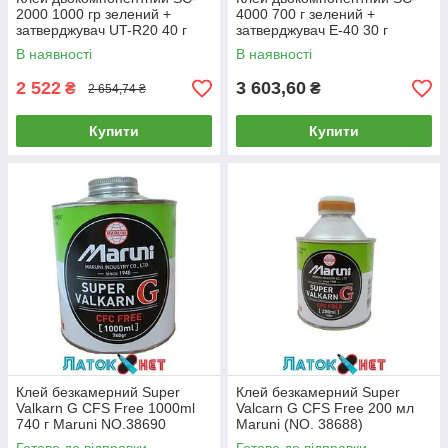
2000 1000 гр зелений +
4000 700 г зелений +
затверджувач UT-R20 40 г
затверджувач Е-40 30 г
TipTop 5252027
TipTop
В наявності
В наявності
2 522
3 603,60
₴
₴
2 654,74 ₴
Купити
Купити
Клей безкамерний Super
Клей безкамерний Super
Valkarn G CFS Free 1000ml
Valcarn G CFS Free 200 мл
740 г Maruni NO.38690
Maruni (NO. 38688)