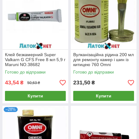
Клей безкамерний Super
Вулканізаційна рідина 200 мл
Valkarn G CFS Free 8 мл 5,9 г
для ремонту камер і шин із
Maruni NO.38682
китицею 760 Omni
Готово до відправки
Готово до відправки
43,54
231,50
₴
₴
50,63 ₴
Купити
Купити
–28%