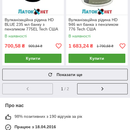
Вулканізаційна рідина HD
Вулканізаційна рідина HD
BLUE 235 мл банку з
946 мл банка з пензликом
пензликом 775EL Tech США
776 Tech США
В наявності
В наявності
700,58
1 683,24
₴
₴
909,84 ₴
1 790,68 ₴
Купити
Купити
Показати ще
1
/ 2
Про нас
98% позитивних з 190 відгуків за рік
Працює з 18.04.2016