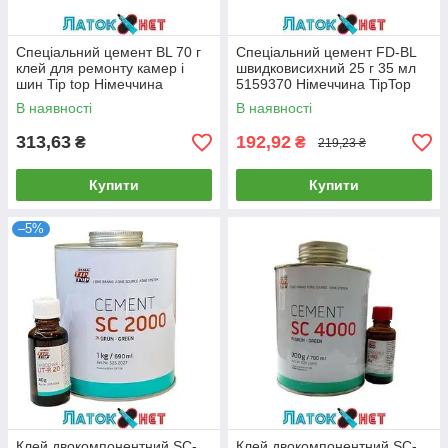
Спеціальний цемент BL 70 г
Спеціальний цемент FD-BL
клей для ремонту камер і
швидковисихний 25 г 35 мл
шин Tip top Німеччина
5159370 Німеччина TipTop
В наявності
В наявності
313,63
192,92
₴
₴
219,23 ₴
Купити
Купити
–5%
Клей двокомпонентний SC-
Клей двокомпонентний SC-