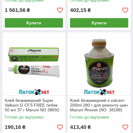
Готово до відправки
Готово до відправки
1 561,56
402,15
₴
₴
Купити
Купити
Клей безкамерний Super
Клей безкамерний s.valcarn
Valkarn G CFS FREE тюбик
200ml 280 г для ремонту шин
50 мл 37 г Maruni NO.38692
Maruni Японія (NO. 38188)
Готово до відправки
Готово до відправки
190,16
413,40
₴
₴