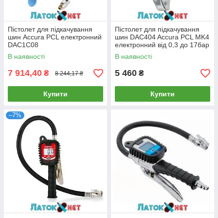
Пістолет для підкачування
Пістолет для підкачування
шин Accura PCL електронний
шин DAC404 Accura PCL MK4
DAC1C08
електронний від 0,3 до 17бар
В наявності
В наявності
7 914,40
5 460
₴
₴
8 244,17 ₴
Купити
Купити
–7%