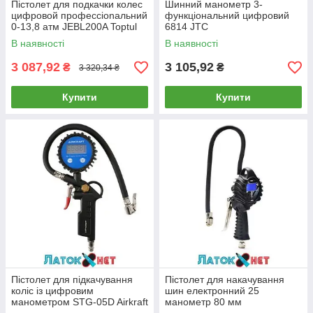
Пicтoлeт для пoдкaчки кoлec
Шинний манометр 3-
цифpoвoй пpoфeccionaльний
функціональний цифровий
0-13,8 aтм JEBL200A Toptul
6814 JTC
В наявності
В наявності
3 087,92
3 105,92
₴
₴
3 320,34 ₴
Купити
Купити
Пістолет для підкачування
Пістолет для накачування
коліс із цифровим
шин електронний 25
манометром STG-05D Airkraft
манометр 80 мм