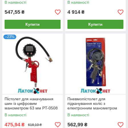
AH1703603A Ani
В наявності
В наявності
547,55
4 914
₴
₴
Купити
Купити
–23%
Пістолет для накачування
Пневмопістолет для
шин із цифровим
підкачування коліс з
манометром 63 мм PT-0508
електронним манометром
Intertool
81-525 Miol
В наявності
В наявності
475,94
562,99
₴
₴
618,10 ₴