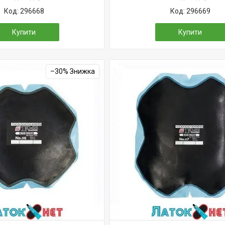
296668
296669
Купити
Купити
–30%