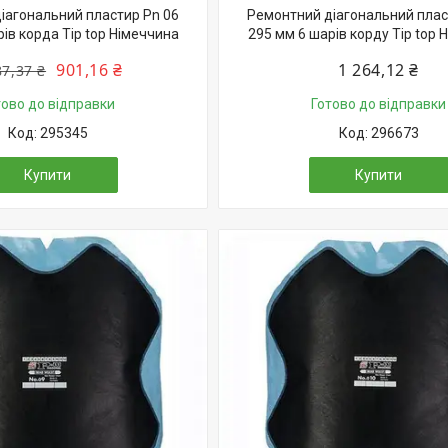
іагональний пластир Pn 06
Ремонтний діагональний плас
ів корда Tip top Німеччина
295 мм 6 шарів корду Tip top 
901,16 ₴
1 264,12 ₴
87,37 ₴
тово до відправки
Готово до відправки
295345
296673
Купити
Купити