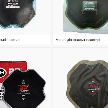
льні пластирі
Maruni діагональні пластирі