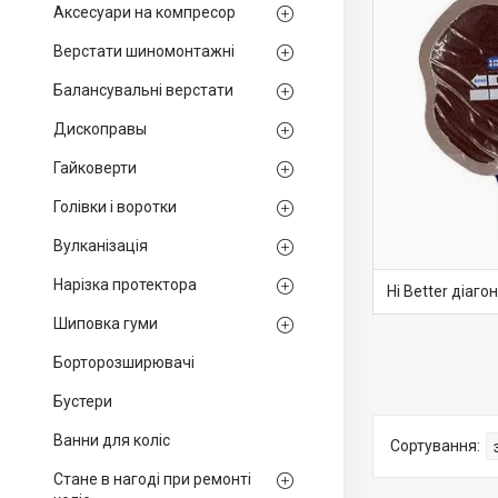
Аксесуари на компресор
Верстати шиномонтажні
Балансувальні верстати
Дископравы
Гайковерти
Голівки і воротки
Вулканізація
Нарізка протектора
Hi Better діаго
Шиповка гуми
Борторозширювачі
Бустери
Ванни для коліс
Стане в нагоді при ремонті