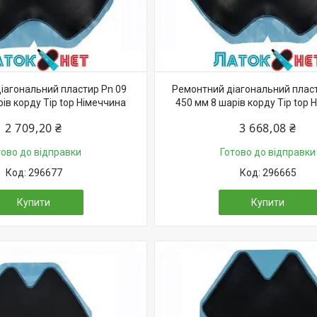
іагональний пластир Pn 09
Ремонтний діагональний плас
ів корду Tip top Німеччина
450 мм 8 шарів корду Tip top 
2 709,20 ₴
3 668,08 ₴
тово до відправки
Готово до відправки
296677
296665
Купити
Купити