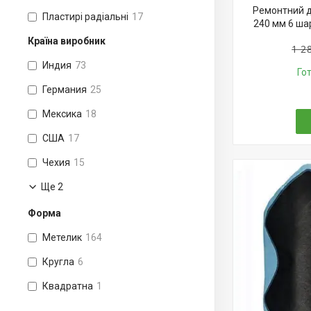
Ремонтний д
Пластирі радіальні
17
240 мм 6 шар
Країна виробник
1 2
Индия
73
Го
Германия
25
Мексика
18
США
17
Чехия
15
Ще 2
Форма
Метелик
164
Кругла
6
Квадратна
1