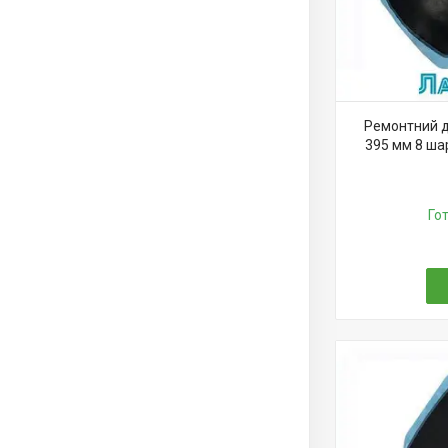
Ремонтний д
395 мм 8 шар
Го