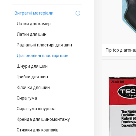
Витратні матеріали
Латки для камер
Латки для шин
Радіальні пластирі для шин
Tip top діагона
Діагональні пластирі шин
Шнури для шин
Грибки для шин
Кілочки для шин
Сира гума
Сира гума шнурова
Крейда для шиномонтажу
Стяжки для ковпаків