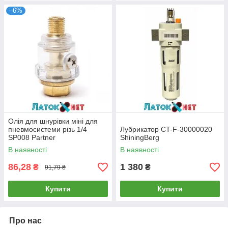
–6%
Олія для шнурівки міні для
пневмосистеми різь 1/4
Лубрикатор CT-F-30000020
SP008 Partner
ShiningBerg
В наявності
В наявності
86,28
1 380
₴
₴
91,79 ₴
Купити
Купити
Про нас