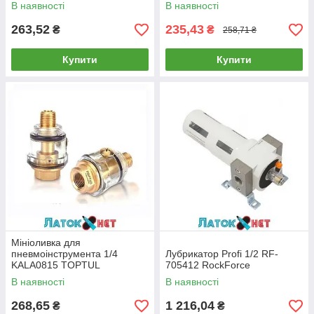
В наявності
В наявності
263,52
235,43
₴
₴
258,71 ₴
Купити
Купити
Мініоливка для
пневмоінструмента 1/4
Лубрикатор Profi 1/2 RF-
KALA0815 TOPTUL
705412 RockForce
В наявності
В наявності
268,65
1 216,04
₴
₴