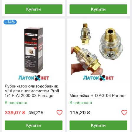
Купити
Купити
–14%
Лубрикатор оливодобавник
міні для пневмосистем Profi
1/4 F-AL2000-02 Forsage
Мініолійка H-D AG-06 Partner
В наявності
В наявності
339,07
115,20
₴
₴
394,27 ₴
Купити
Купити