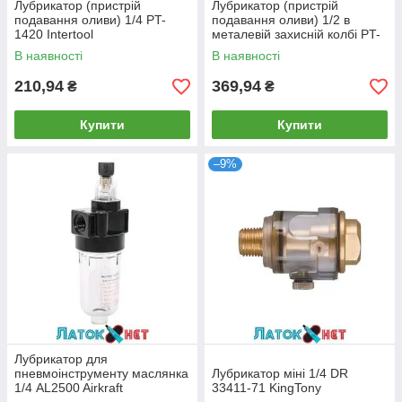
Лубрикатор (пристрій
Лубрикатор (пристрій
подавання оливи) 1/4 PT-
подавання оливи) 1/2 в
1420 Intertool
металевій захисній колбі PT-
1421 Intertool
В наявності
В наявності
210,94
369,94
₴
₴
Купити
Купити
–9%
Лубрикатор для
пневмоінструменту маслянка
Лубрикатор міні 1/4 DR
1/4 AL2500 Airkraft
33411-71 KingTony