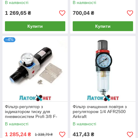
1418 Intertool
AFR802 Rock Force
В наявності
В наявності
1 269,65
700,04
₴
₴
Купити
Купити
–4%
Фільтр-регулятор з
Фільтр очищення повітря з
індикатором тиску для
регулятором 1/4 AFR2500
пневмосистем Profi 3/8 F-
Airkraft
EW4000-03 Forsage
В наявності
В наявності
1 285,24
417,43
₴
₴
1 338,79 ₴