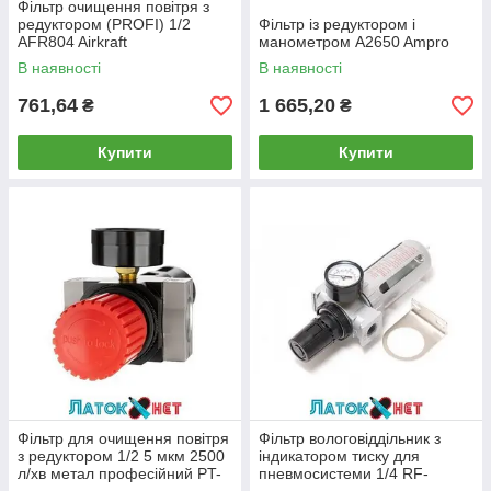
Фільтр очищення повітря з
редуктором (PROFI) 1/2
Фільтр із редуктором і
AFR804 Airkraft
манометром A2650 Ampro
В наявності
В наявності
761,64
1 665,20
₴
₴
Купити
Купити
Фільтр для очищення повітря
Фільтр вологовіддільник з
з редуктором 1/2 5 мкм 2500
індикатором тиску для
л/хв метал професійний PT-
пневмосистеми 1/4 RF-