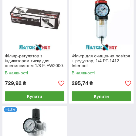
Фільтр-регулятор з
Фільтр для очищення повітря
індикатором тиску для
+ редуктор, 1/4 PT-1412
пневмосистем 1/8 F-EW2000-
Intertool
01 Forsage
В наявності
В наявності
729,92
295,74
₴
₴
Купити
Купити
–13%