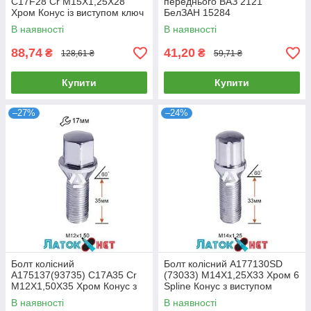
C17F28 Cr M15X1,25X28
переднього ВАЗ 2121
Хром Конус із виступом ключ
БелЗАН 15284
17 мм
В наявності
В наявності
88,74
41,20
₴
₴
128,61 ₴
59,71 ₴
Купити
Купити
–27%
–24%
Болт колісний
Болт колісний A177130SD
A175137(93735) C17A35 Cr
(73033) M14X1,25X33 Хром 6
M12X1,50X35 Хром Конус з
Spline Конус з виступом
виступом ключ 17 мм
діаметр Cпецключа 20 мм
В наявності
В наявності