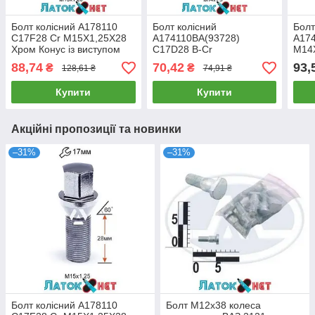
Болт колісний A178110
Болт колісний
Болт
C17F28 Cr M15X1,25X28
A174110BA(93728)
A17
Хром Конус із виступом
C17D28 B-Cr
M14
ключ 17 мм
M14X1,50X28 Чорний
Spli
88,74
70,42
93,
₴
₴
128,61 ₴
74,91 ₴
Хром Конус з виступом
діам
ключ 17 мм
Купити
Купити
Акційні пропозиції та новинки
–31%
–31%
Болт колісний A178110
Болт М12х38 колеса