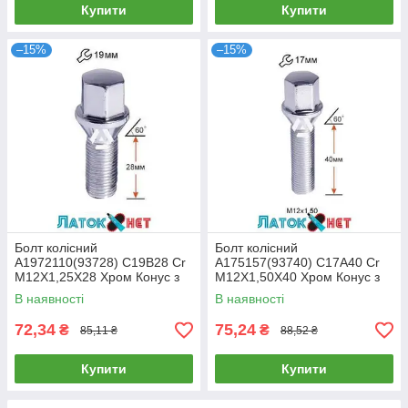
Купити
Купити
–15%
–15%
Болт колісний
Болт колісний
A1972110(93728) C19B28 Cr
A175157(93740) C17A40 Cr
M12X1,25X28 Хром Конус з
M12X1,50X40 Хром Конус з
виступом ключ 19 мм
виступом ключ 17 мм
В наявності
В наявності
72,34
75,24
₴
₴
85,11 ₴
88,52 ₴
Купити
Купити