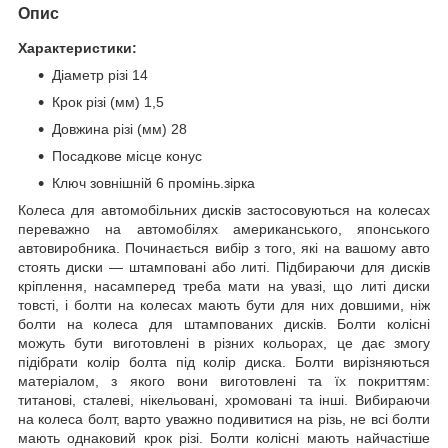
Опис
Характеристики:
Діаметр різі 14
Крок різі (мм) 1,5
Довжина різі (мм) 28
Посадкове місце конус
Ключ зовнішній 6 промінь.зірка
Колеса для автомобільних дисків застосовуються на колесах
переважно на автомобілях американського, японського
автовиробника. Починається вибір з того, які на вашому авто
стоять диски — штамповані або литі. Підбираючи для дисків
кріплення, насамперед треба мати на увазі, що литі диски
товсті, і болти на колесах мають бути для них довшими, ніж
болти на колеса для штампованих дисків. Болти колісні
можуть бути виготовлені в різних кольорах, це дає змогу
підібрати колір болта під колір диска. Болти вирізняються
матеріалом, з якого вони виготовлені та їх покриттям:
титанові, сталеві, нікельовані, хромовані та інші. Вибираючи
на колеса болт, варто уважно подивитися на різь, не всі болти
мають однаковий крок різі. Болти колісні мають найчастіше