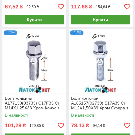
67,52
117,68
₴
₴
92,50 ₴
154,84 ₴
Купити
Купити
–22%
–17%
Болт колісний
Болт колісний
A177130(93733) C17F33 Cr
A185157(92739) S17A39 Cr
M14X1,25X33 Хром Конус з
M12X1,50X39 Хром Сфера з
виступом ключ 17 мм
виступом ключ 17 мм
В наявності
В наявності
101,28
78,13
₴
₴
129,85 ₴
94,14 ₴