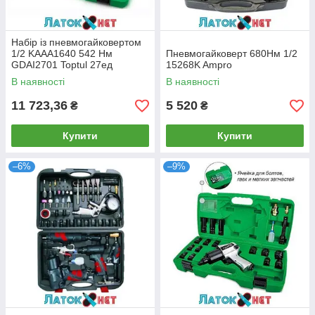
Набір із пневмогайковертом
1/2 KAAA1640 542 Нм
Пневмогайковерт 680Нм 1/2
GDAI2701 Toptul 27ед
15268K Ampro
В наявності
В наявності
11 723,36
5 520
₴
₴
Купити
Купити
–6%
–9%