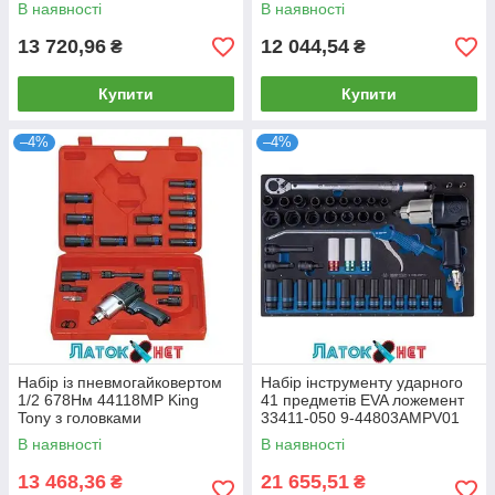
В наявності
В наявності
13 720,96
12 044,54
₴
₴
Купити
Купити
–4%
–4%
Набір із пневмогайковертом
Набір інструменту ударного
1/2 678Нм 44118MP King
41 предметів EVA ложемент
Tony з головками
33411-050 9-44803AMPV01
KingTony
В наявності
В наявності
13 468,36
21 655,51
₴
₴