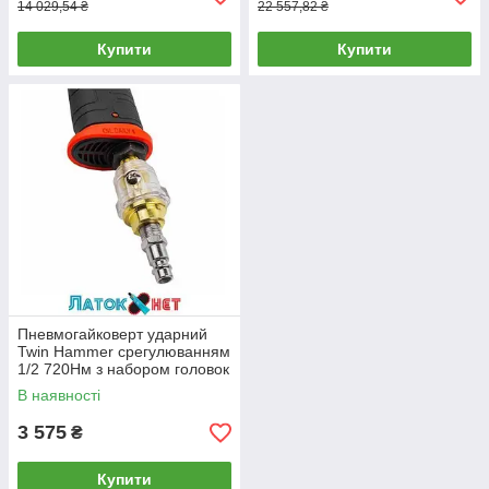
14 029,54 ₴
22 557,82 ₴
Купити
Купити
Пневмогайковерт ударний
Twin Hammer срегулюванням
1/2 720Hм з набором головок
RT-5270K(FK) ForceKraft
В наявності
3 575
₴
Купити