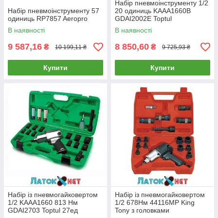
Набір пневмоінструменту 1/2
Набір пневмоінструменту 57
20 одиниць KAAA1660B
одиниць RP7857 Aeropro
GDAI2002E Toptul
В наявності
В наявності
9 587,16
8 850,60
₴
₴
10 199,11 ₴
9 725,93 ₴
Купити
Купити
Набір із пневмогайковертом
Набір із пневмогайковертом
1/2 KAAA1660 813 Нм
1/2 678Нм 44116MP King
GDAI2703 Toptul 27ед
Tony з головками