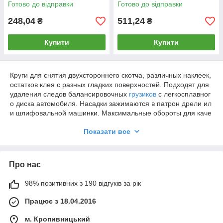
Готово до відправки
Готово до відправки
248,04
511,24
₴
₴
Купити
Купити
Круги для снятия двухстороннего скотча, различных наклеек,
остатков клея с разных гладких поверхностей. Подходят для
удаления следов балансировочных
грузиков
с легкосплавног
о диска автомобиля. Насадки зажимаются в патрон дрели ил
и шлифовальной машинки. Максимальные обороты для каче
ственной работы не больше 3500. По всем вопросам по при
Показати все
менению и покупке вам всегда помогут специалисты интерне
т-магазина
Латок.немає
Про нас
98% позитивних з 190 відгуків за рік
Працює з 18.04.2016
м. Кропивницький