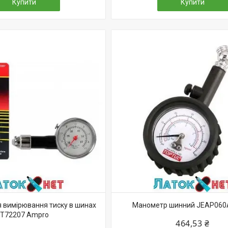
Купити
Купити
 вимірювання тиску в шинах
Манометр шинний JEAP060A
T72207 Ampro
464,53 ₴