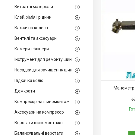
Витратні матеріали
Клей, хімія і рідини
Важки на колеса
Вентилі та аксесуари
Камери і фліпери
Інструмент для ремонту шин
Насадки для зачищення шин
Підкачка коліс
Манометр 
Домкрати
6
Компресор на шиномонтаж
Го
Аксесуари на компресор
Верстати шиномонтажні
Балансувальні верстати