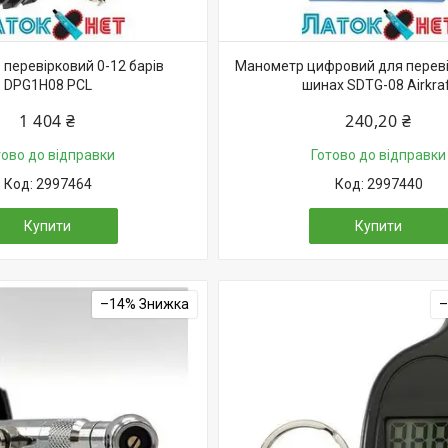
перевірковий 0-12 барів
Манометр цифровий для переві
DPG1H08 PCL
шинах SDTG-08 Airkra
1 404 ₴
240,20 ₴
тово до відправки
Готово до відправки
2997464
2997440
Купити
Купити
–14%