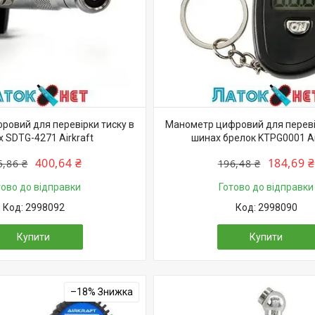
овий для перевірки тиску в
Манометр цифровий для переві
 SDTG-4271 Airkraft
шинах брелок KTPG0001 Ai
400,64 ₴
184,69 ₴
5,86 ₴
196,48 ₴
тово до відправки
Готово до відправки
2998092
2998090
Купити
Купити
–18%