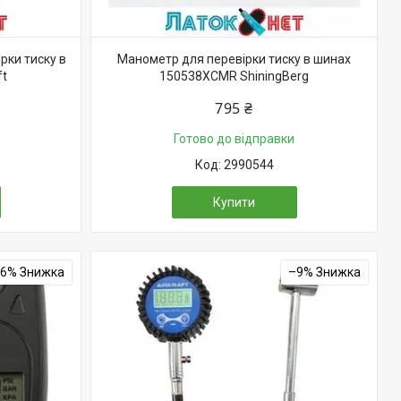
рки тиску в
Манометр для перевірки тиску в шинах
ft
150538XCMR ShiningBerg
795 ₴
Готово до відправки
2990544
Купити
–6%
–9%