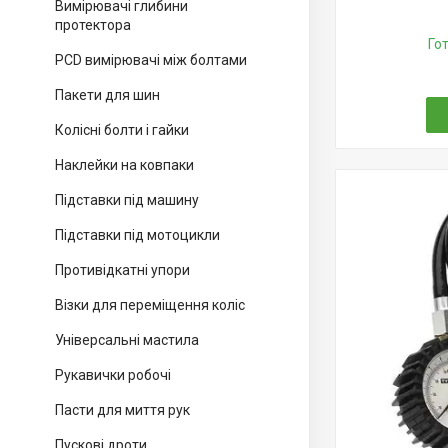
Вимірювачі глибини
протектора
Го
PCD вимірювачі між болтами
Пакети для шин
Колісні болти і гайки
Наклейки на ковпаки
Підставки під машину
Підставки під мотоцикли
Противідкатні упори
Візки для переміщення коліс
Універсальні мастила
Рукавички робочі
Пасти для миття рук
Пускові дроти