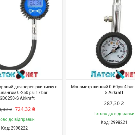
овий для перевірки тиску в
Манометр шинний 0-60psi 4 bar
шлангом 0-250 psi 17 bar
S Airkraft
GD0250-S Airkraft
287,30 ₴
724,32 ₴
3,32 ₴
Готово до відправки
тово до відправки
2998221
2998222