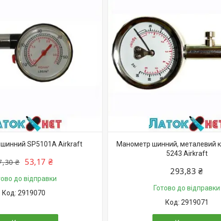
шинний SP5101A Airkraft
Манометр шинний, металевий к
5243 Airkraft
53,17 ₴
7,30 ₴
293,83 ₴
тово до відправки
Готово до відправки
2919070
2919071