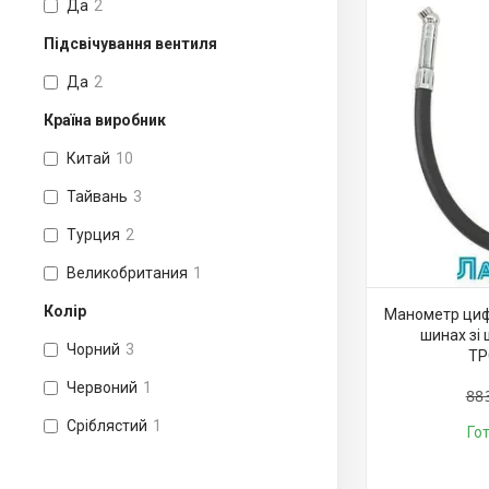
Да
2
Підсвічування вентиля
Да
2
Країна виробник
Китай
10
Тайвань
3
Турция
2
Великобритания
1
Колір
Манометр цифр
шинах зі 
Чорний
3
TP
Червоний
1
88
Сріблястий
1
Го