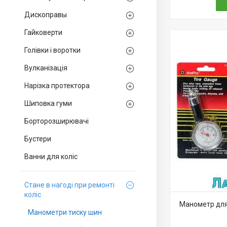
Дископравы
Гайковерти
Голівки і воротки
Вулканізація
Нарізка протектора
Шиповка гуми
Борторозширювачі
Бустери
Ванни для коліс
Стане в нагоді при ремонті
коліс
Манометр для
Манометри тиску шин