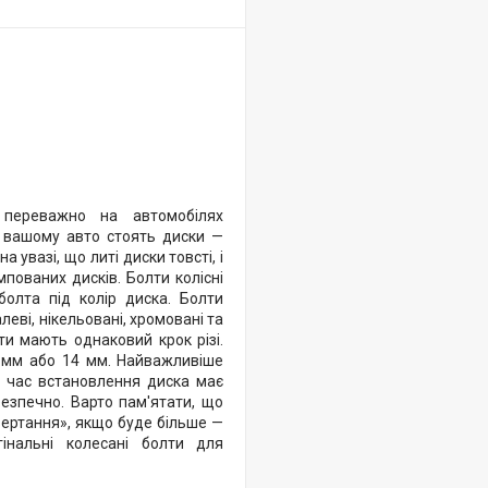
 переважно на автомобілях
а вашому авто стоять диски —
 увазі, що литі диски товсті, і
пованих дисків. Болти колісні
болта під колір диска. Болти
леві, нікельовані, хромовані та
ти мають однаковий крок різі.
12 мм або 14 мм. Найважливіше
ід час встановлення диска має
безпечно. Варто пам'ятати, що
двертання», якщо буде більше —
інальні колесані болти для