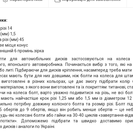
ики:
різі 14
 (мм) 1,5
різі (мм) 45
е місце конус
нішній 6 промінь.зірка
олти для автомобільних дисків застосовуються на колеса
го, японського автовиробника. Починається вибір з того, які н
о литі. Підбираючи для дисків кріплення, насамперед треба мати на
есах мають бути для них довшими, ніж болти на колеса для штам
виготовлені в різних кольорах, це дає змогу підібрати колір 
матеріалом, з якого вони виготовлені та їх покриттям: титанові, ста
ючи на колеса болт, варто уважно подивитися на різь, не всі бол
і мають найчастіше крок різі 1,25 мм або 1,5 мм із діаметром 
ильно потрібну довжину колісного болта та розмір різі. Болт п
,5 обертів до 9 обертів, якщо він робить менше обертів — це не
удь-які колесані болти або гайки на 30-40 циклів «завертання-ві
потікти». Допоможемо підібрати та швидко доставимо ориг
 дисків і аналоги по Україні.