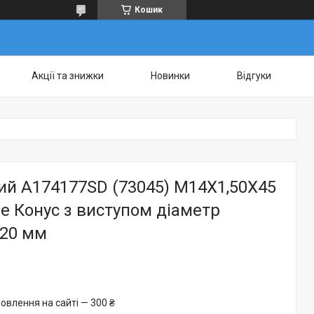
Кошик
Акції та знижки
Новинки
Відгуки
ий A174177SD (73045) M14X1,50X45
ne Конус з виступом діаметр
20 мм
овлення на сайті — 300 ₴