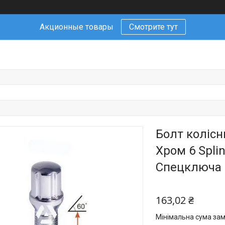
Акционные товары
Смотрите тут
Болт колісн
Хром 6 Spli
Cпецключа 
163,02 ₴
Мінімальна сума зам