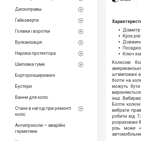
Дископравы
Гайковерти
Характерист
Діаметр 
Голівки і воротки
Крок різі
Довжина 
Вулканізація
Посадков
Нарізка протектора
Ключ зов
Колесові б
Шиповка гуми
американсько
штамповані аб
Борторозширювачі
болти на кол
Бустери
можуть бути 
вирізняються 
Ванни для коліс
інші. Вибира
Болти колісн
Стане в нагоді при ремонті
вибрати прав
коліс
робити від 7
розраховані б
Антипроколи — аварійні
різь може «
герметики
автомобільних