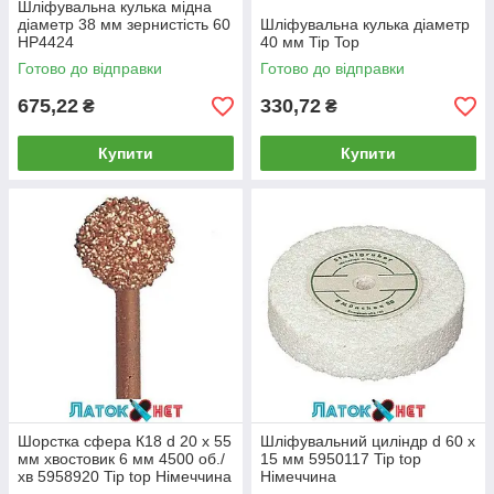
Шліфувальна кулька мідна
діаметр 38 мм зернистість 60
Шліфувальна кулька діаметр
HP4424
40 мм Tip Top
Готово до відправки
Готово до відправки
675,22
330,72
₴
₴
Купити
Купити
Шорстка сфера К18 d 20 x 55
Шліфувальний циліндр d 60 х
мм хвостовик 6 мм 4500 об./
15 мм 5950117 Tip top
хв 5958920 Tip top Німеччина
Німеччина