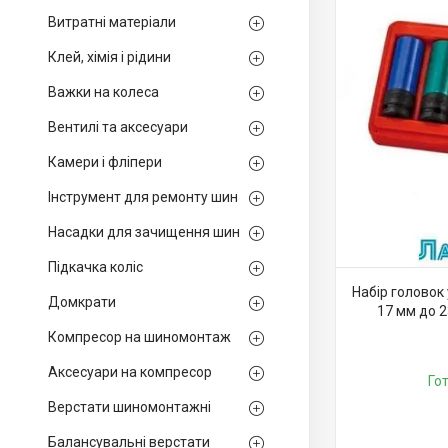
Витратні матеріали
Клей, хімія і рідини
Важки на колеса
Вентилі та аксесуари
Камери і фліпери
Інструмент для ремонту шин
Насадки для зачищення шин
Підкачка коліс
Набір головок 
Домкрати
17 мм до 
Компресор на шиномонтаж
Аксесуари на компресор
Го
Верстати шиномонтажні
Балансувальні верстати