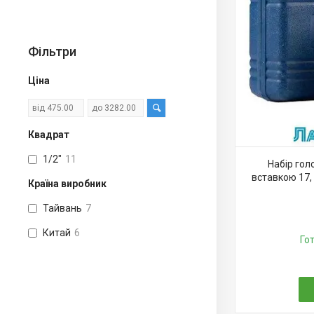
Фільтри
Ціна
Квадрат
1/2"
11
Набір гол
вставкою 17,
Країна виробник
Тайвань
7
Китай
6
Го