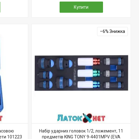
Купити
–6%
масовою
Набір ударних головок 1/2, ложемент, 11
мети 101223
предметів KING TONY 9-4401MPV (EVA