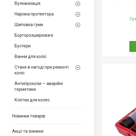
Вулканізація
Нарізка протектора
Го
Шиповка гуми
Борторозширювачі
Бустери
Ванни для коліс
Стане в нагоді при ремонті
коліс
Антипроколи — аварійні
герметики
Клетки для колес
Новинки товарів
Акції та знижки