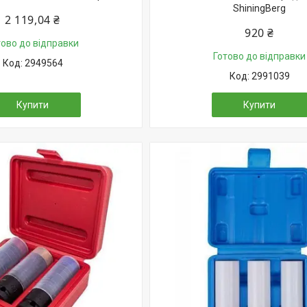
ShiningBerg
2 119,04 ₴
920 ₴
тово до відправки
Готово до відправки
2949564
2991039
Купити
Купити