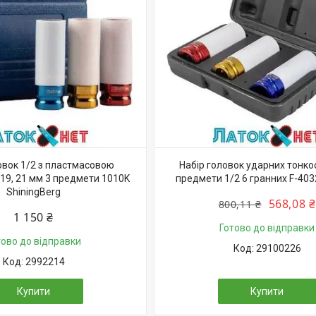
овок 1/2 з пластмасовою
Набір головок ударних тонкос
 19, 21 мм 3 предмети 1010K
предмети 1/2 6 гранних F-403
ShiningBerg
568,08 ₴
800,11 ₴
1 150 ₴
Готово до відправки
тово до відправки
29100226
2992214
Купити
Купити