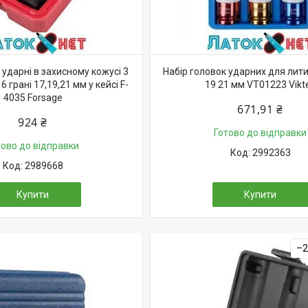
 ударні в захисному кожусі 3
Набір головок ударних для лити
 грані 17,19,21 мм у кейсі F-
19 21 мм VT01223 Vikt
4035 Forsage
671,91 ₴
924 ₴
Готово до відправки
тово до відправки
2992363
2989668
Купити
Купити
–