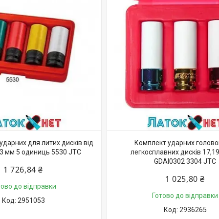
ударних для литих дисків від
Комплект ударних голово
23 мм 5 одиниць 5530 JTC
легкосплавних дисків 17,1
GDAI0302 3304 JTC
1 726,84 ₴
1 025,80 ₴
тово до відправки
Готово до відправки
2951053
2936265