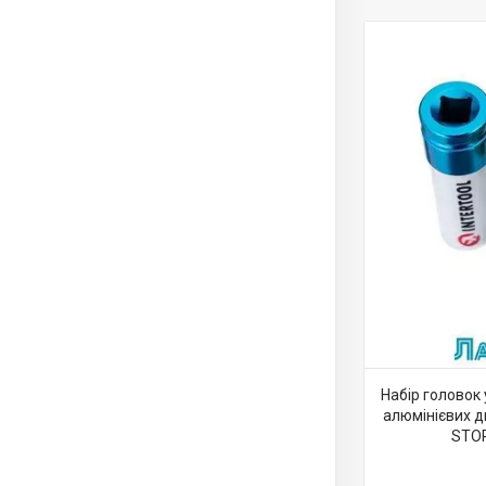
Набір головок
алюмінієвих ди
STOR