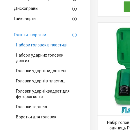
Дископравы
Гайковерти
Голівки і воротки
Набори головок в пластиці
Набори ударних головок
довгих
Головки ударні видовжені
Головки ударні в пластиці
Головки ударні квадрат для
футорок коліс
Головки торцеві
Воротки для головок
Набір голо
одиниць Pr