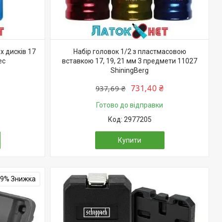
х дисків 17
Набір головок 1/2 з пластмасовою
ec
вставкою 17, 19, 21 мм 3 предмети 11027
ShiningBerg
731,40 ₴
937,69 ₴
Готово до відправки
2977205
Купити
29%