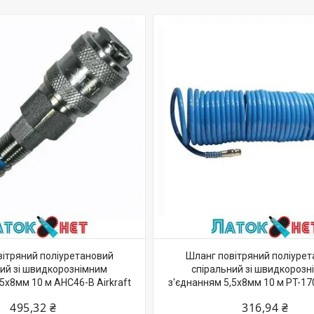
ітряний поліуретановий
Шланг повітряний поліуре
ний зі швидкорознімним
спіральний зі швидкорозн
5х8мм 10 м AHC46-B Airkraft
з'єднанням 5,5х8мм 10 м PT-170
495,32 ₴
316,94 ₴