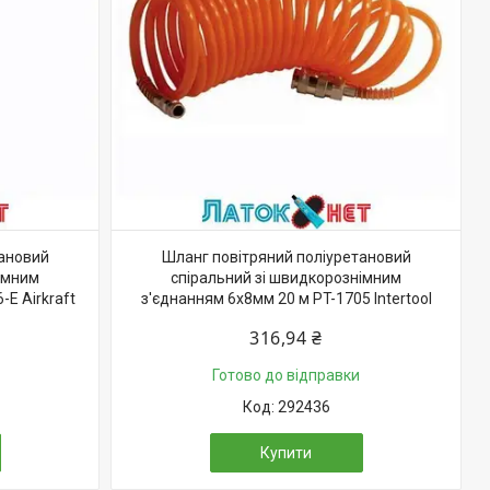
тановий
Шланг повітряний поліуретановий
імним
спіральний зі швидкорознімним
E Airkraft
з'єднанням 6х8мм 20 м PT-1705 Intertool
316,94 ₴
Готово до відправки
292436
Купити