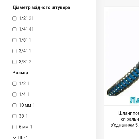
Діаметр вхідного штуцера
1/2"
21
1/4"
41
1/8"
1
3/4"
1
3/8"
2
Розмір
1/2
1
1/4
1
10 мм
1
Шланг пов
38
1
спіраль
з'єднанням 5,
6 мм
1
Ще 1