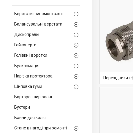
Верстати шиномонтажні
Балансувальні верстати
Дископравы
Гайковерти
Голівки і воротки
Вулканізація
Нарізка протектора
Перехідники і 
Шиповка гуми
Борторозширювачі
Бустери
Ванни для коліс
Стане в нагоді при ремонті