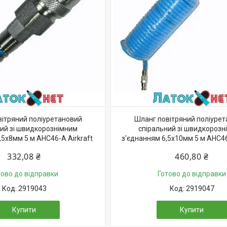
ітряний поліуретановий
Шланг повітряний поліуре
ний зі швидкорознімним
спіральний зі швидкорозн
,5х8мм 5 м AHC46-A Airkraft
з'єднанням 6,5х10мм 5 м AHC46-
332,08 ₴
460,80 ₴
тово до відправки
Готово до відправки
2919043
2919047
Купити
Купити