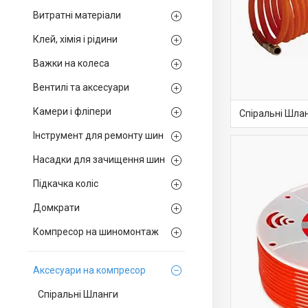
Витратні матеріали
Клей, хімія і рідини
Важки на колеса
Вентилі та аксесуари
Камери і фліпери
Спіральні Шла
Інструмент для ремонту шин
Насадки для зачищення шин
Підкачка коліс
Домкрати
Компресор на шиномонтаж
Аксесуари на компресор
Спіральні Шланги