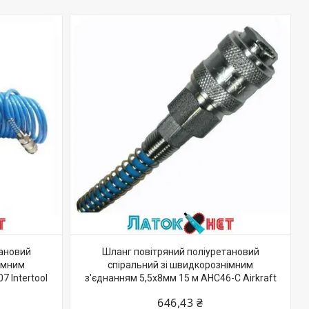
тановий
Шланг повітряний поліуретановий
імним
спіральний зі швидкорознімним
7 Intertool
з'єднанням 5,5х8мм 15 м AHC46-C Airkraft
646,43 ₴