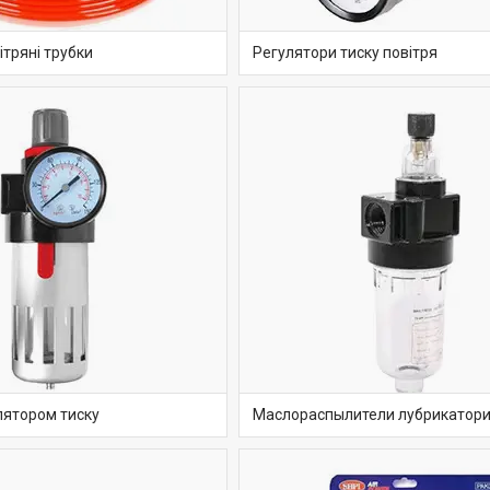
ітряні трубки
Регулятори тиску повітря
лятором тиску
Маслораспылители лубрикатор