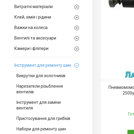
Витратні матеріали
Клей, хімія і рідини
Важки на колеса
Вентилі та аксесуари
Камери і фліпери
Інструмент для ремонту шин
Викрутки для золотників
Нарезатели різьблення
Пневмомомо
вентилів
2500у
Інструмент для заміни
вентиля
Го
Пристосування для грибків
Набори для ремонту шин