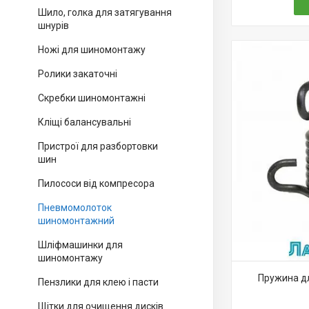
Шило, голка для затягування
шнурів
Ножі для шиномонтажу
Ролики закаточні
Скребки шиномонтажні
Кліщі балансувальні
Пристрої для разбортовки
шин
Пилососи від компресора
Пневмомолоток
шиномонтажний
Шліфмашинки для
шиномонтажу
Пружина д
Пензлики для клею і пасти
Щітки для очищення дисків