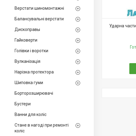
Верстати шиномонтажні
Балансувальні верстати
Ударна части
Дископравы
Гайковерти
Го
Голівки і воротки
Вулканізація
Нарізка протектора
Шиповка гуми
Борторозширювачі
Бустери
Ванни для коліс
Стане в нагоді при ремонті
коліс