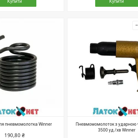
Купити
Купити
ля пневмомолотка Winner
Пневмомомолоток з ударною
3500 уд./хв Winner
190,80 ₴