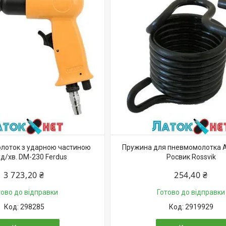
лоток з ударною частиною
Пружина для пневмомолотка A
д/хв. DM-230 Ferdus
Росвик Rossvik
3 723,20 ₴
254,40 ₴
тово до відправки
Готово до відправки
298285
2919929