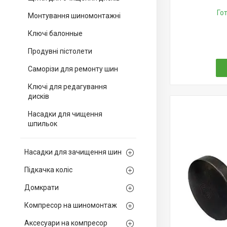
Го
Монтування шиномонтажні
Ключі балонные
Продувні пістолети
Саморізи для ремонту шин
Ключі для редагування
дисків
Насадки для чищення
шпильок
Насадки для зачищення шин
Підкачка коліс
Домкрати
Компресор на шиномонтаж
Аксесуари на компресор