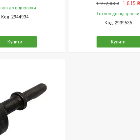
1 815 
1 972,83 ₴
тово до відправки
Готово до відправки
2944934
2939535
Купити
Купити