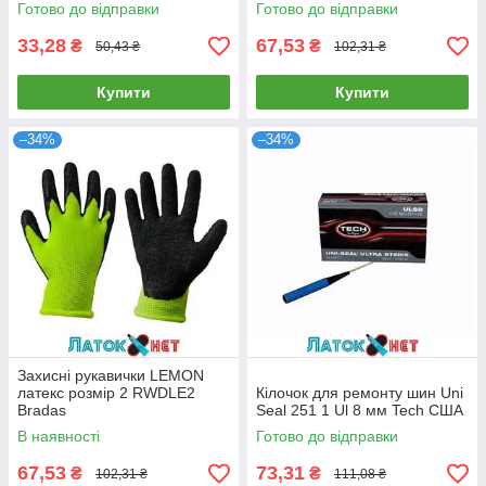
посадка 11,3 мм довжина 43
Готово до відправки
Готово до відправки
мм
33,28
67,53
₴
₴
50,43 ₴
102,31 ₴
Купити
Купити
–34%
–34%
Захисні рукавички LEMON
латекс розмір 2 RWDLE2
Кілочок для ремонту шин Uni
Bradas
Seal 251 1 Ul 8 мм Tech США
В наявності
Готово до відправки
67,53
73,31
₴
₴
102,31 ₴
111,08 ₴