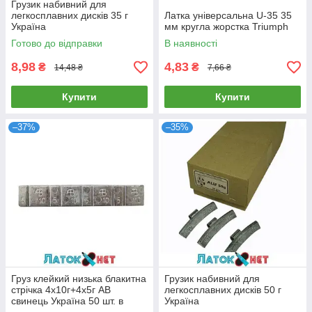
Грузик набивний для
легкосплавних дисків 35 г
Латка універсальна U-35 35
Україна
мм кругла жорстка Triumph
Готово до відправки
В наявності
8,98
4,83
₴
₴
14,48 ₴
7,66 ₴
Купити
Купити
–37%
–35%
Груз клейкий низька блакитна
Грузик набивний для
стрічка 4х10г+4х5г АВ
легкосплавних дисків 50 г
свинець Україна 50 шт. в
Україна