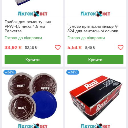
Грибок для ремонту шин
PPW-4,5 ніжка 4,5 мм
Гумове притискне кільце V-
Panversa
824 для вентильної основи
Готово до відправки
Готово до відправки
33,92
5,54
₴
₴
52,18 ₴
8,40 ₴
Купити
Купити
–34%
–34%