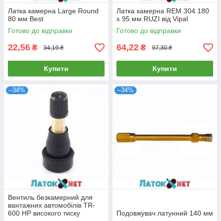
Латка камерна Large Round
Латка камерна REM 304 180
80 мм Best
х 95 мм RUZI від Vipal
Готово до відправки
Готово до відправки
22,56
64,22
₴
₴
34,19 ₴
97,30 ₴
Купити
Купити
–34%
–34%
Вентиль безкамерний для
вантажних автомобілів TR-
600 HP високого тиску
Подовжувач латунний 140 мм