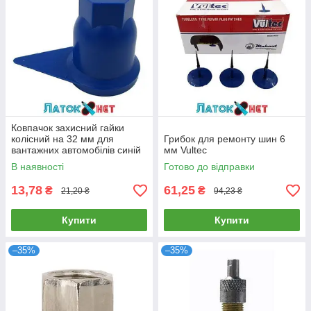
Ковпачок захисний гайки
колісний на 32 мм для
Грибок для ремонту шин 6
вантажних автомобілів синій
мм Vultec
В наявності
Готово до відправки
13,78
61,25
₴
₴
21,20 ₴
94,23 ₴
Купити
Купити
–35%
–35%