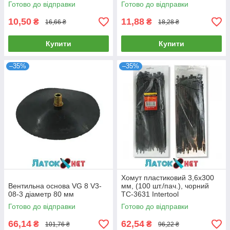
упаковці 50037
Готово до відправки
Готово до відправки
10,50
11,88
₴
₴
16,66 ₴
18,28 ₴
Купити
Купити
–35%
–35%
Хомут пластиковий 3,6x300
Вентильна основа VG 8 V3-
мм, (100 шт./пач.), чорний
08-3 діаметр 80 мм
TC-3631 Intertool
Готово до відправки
Готово до відправки
66,14
62,54
₴
₴
101,76 ₴
96,22 ₴