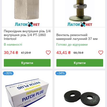
Перехідник внутрішня різь 1/4
внутрішня різь 1/4 PT-1860
Вентиль ремонтний
Intertool
камерний латунний 37 мм
В наявності
Готово до відправки
30,74
43,41
₴
₴
47,29 ₴
66,78 ₴
Купити
Купити
–35%
–34%