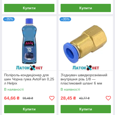
Купити
Купити
–35%
–35%
Поліроль-кондиціонер для
З'єднувач швидкорознімний
шин Чорна гума AvtoFan 0,25
внутрішня різь 1/8 —
л Helpix
пластиковий шланг 6 мм
SPCF06-01 Airkraft
В наявності
В наявності
64,66
28,45
₴
₴
99,48 ₴
43,77 ₴
Купити
Купити