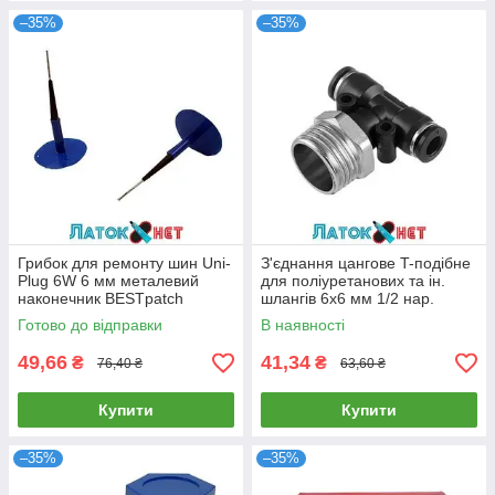
–35%
–35%
Грибок для ремонту шин Uni-
З'єднання цангове T-подібне
Plug 6W 6 мм металевий
для поліуретанових та ін.
наконечник BESTpatch
шлангів 6х6 мм 1/2 нар.
Різьба PT-2361 Intertool
Готово до відправки
В наявності
49,66
41,34
₴
₴
76,40 ₴
63,60 ₴
Купити
Купити
–35%
–35%