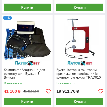
Купити
Купити
–1%
Комплект обладнання для
Вулканізатор із гвинтовим
ремонту шин Вулкан-3
притискачем настільний із
Вулкан
комплектом лекал TRAD010
Torin
В наявності
В наявності
41 100
19 911,76
₴
₴
41 515,15 ₴
Купити
Купити