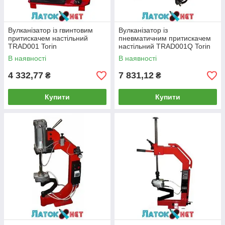
Вулканізатор із гвинтовим
Вулканізатор із
притискачем настільний
пневматичним притискачем
TRAD001 Torin
настільний TRAD001Q Torin
В наявності
В наявності
4 332,77
7 831,12
₴
₴
Купити
Купити