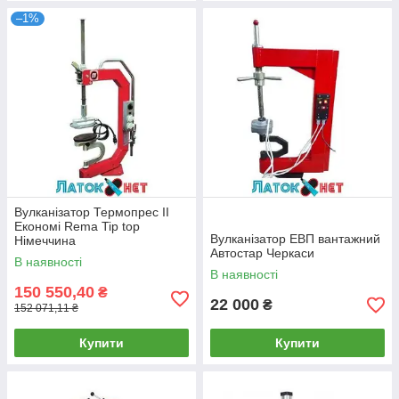
–1%
Вулканізатор Термопрес II
Економі Rema Tip top
Вулканізатор ЕВП вантажний
Німеччина
Автостар Черкаси
В наявності
В наявності
150 550,40
₴
22 000
₴
152 071,11 ₴
Купити
Купити