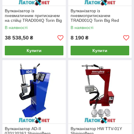
Вулканізатор із
Вулканізатор із
пневматичним притискачем
пневмопритискачем
на стійці TRAD004Q Torin Big
TRAD001Q Torin Big Red
Red
В наявності
В наявності
38 538,50
8 190
₴
₴
Купити
Купити
Вулканізатор AD-II
Вулканізатор HW TTV-01Y
070120262 ShiningBerg
ShiningBerg