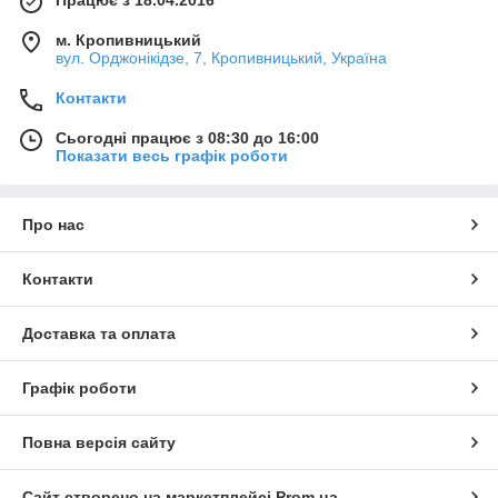
Vulkan
м. Кропивницький
KSTI
вул. Орджонікідзе, 7, Кропивницький, Україна
Вулканізатор електричний
- найпопулярніший завдяки:
Контакти
Простоті використання
Високій якості
Сьогодні працює з 08:30 до 16:00
Показати весь графік роботи
Широкому діапазону температур
Можливості ремонтувати покришки різних розмірів
На сайті ви можете купити
електровулканізатор
:
Про нас
Для камер
Контакти
Для шин
Універсальні
Доставка та оплата
Переваги покупки у нас:
Багатий асортимент
Графік роботи
Доступні ціни
Гарантія
Повна версія сайту
Зручна оплата та доставка
При виборі вулканізатора враховуйте:
Сайт створено на маркетплейсі
Prom.ua