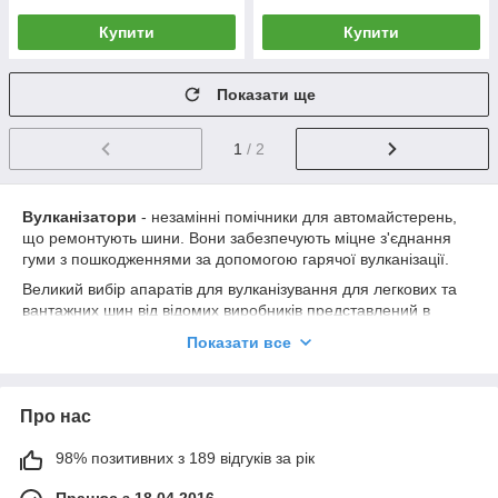
Купити
Купити
Показати ще
1
/ 2
Вулканізатори
- незамінні помічники для автомайстерень,
що ремонтують шини. Вони забезпечують міцне з'єднання
гуми з пошкодженнями за допомогою гарячої вулканізації.
Великий вибір апаратів для вулканізування для легкових та
вантажних шин від відомих виробників представлений в
нашому інтернет-магазині:
Показати все
Rema Tip Top
Асогис
Про нас
Torin
Автостар
98% позитивних з 189 відгуків за рік
ЕВУП
Працює з 18.04.2016