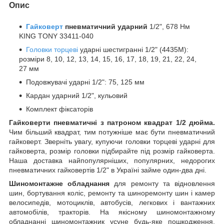
Опис
Гайковерт
пневматичний ударний
1/2", 678 Нм
KING TONY 33411-040
Головки торцеві
ударні шестигранні 1/2" (4435M):
розміри 8, 10, 12, 13, 14, 15, 16, 17, 18, 19, 21, 22, 24,
27 мм
Подовжувачі ударні 1/2": 75, 125 мм
Кардан ударний 1/2", кульовий
Комплект фіксаторів
Гайковерти пневматичні з патроном квадрат 1/2 дюйма.
Чим більший квадрат, тим потужніше має бути пневматичний
гайковерт. Зверніть увагу, купуючи головки торцеві ударні для
гайковерта, розмір головки підбирайте під розмір гайковерта.
Наша доставка найпопулярніших, популярних, недорогих
пневматичних гайковертів 1/2" в Україні займе один-два дні.
Шиномонтажне обладнання
для ремонту та відновлення
шин, бортування коліс, ремонту та шиноремонту шин і камер
велосипедів, мотоциклів, автобусів, легкових і вантажних
автомобілів, тракторів. На якісному шиномонтажному
обладнанні шиномонтажник усуне будь-яке пошкодження,