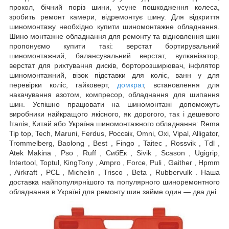
прокол, бічний поріз шини, усуне пошкодження колеса,
зробить ремонт камери, відремонтує шину. Для відкриття
шиномонтажу необхідно купити шиномонтажне обладнання.
Шино монтажне обладнання для ремонту та відновлення шин
пропонуємо купити такі: верстат бортирувальний
шиномонтажний, балансувальний верстат, вулканізатор,
верстат для рихтування дисків, борторозширювач, інфлятор
шиномонтажний, візок підставки для коліс, ванн у для
перевірки коліс, гайковерт,
домкрат
, встановлення для
накачування азотом, компресор, обладнання для шипання
шин. Успішно працювати на шиномонтажі допоможуть
виробники найкращого якісного, як дорогого, так і дешевого
Італія, Китай або Україна шиномонтажного обладнання: Rema
Tip top, Tech, Maruni, Ferdus, Россвік, Omni, Oxi, Vipal, Alligator,
Trommelberg, Baolong , Best , Fingo , Taitec , Rossvik , Tdl ,
Atek Makina , Pso , Ruff , СибЕк , Sivik , Scason , Ugigrip,
Intertool, Toptul, KingTony , Ampro , Force, Puli , Gaither , Hpmm
, Airkraft , PCL , Michelin , Trisco , Beta , Rubbervulk . Наша
доставка найпопулярнішого та популярного шиноремонтного
обладнання в Україні для ремонту шин займе один — два дні.