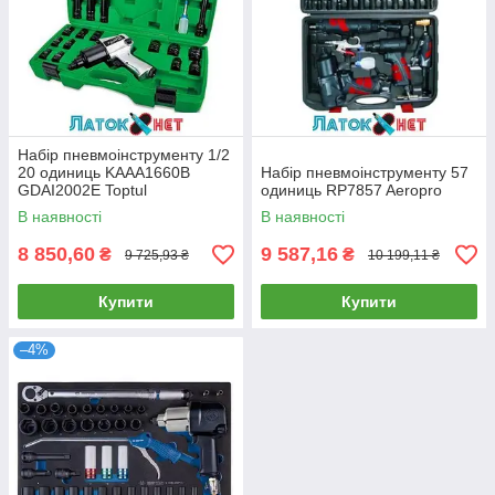
Набір пневмоінструменту 1/2
20 одиниць KAAA1660B
Набір пневмоінструменту 57
GDAI2002E Toptul
одиниць RP7857 Aeropro
В наявності
В наявності
8 850,60
9 587,16
₴
₴
9 725,93 ₴
10 199,11 ₴
Купити
Купити
–4%