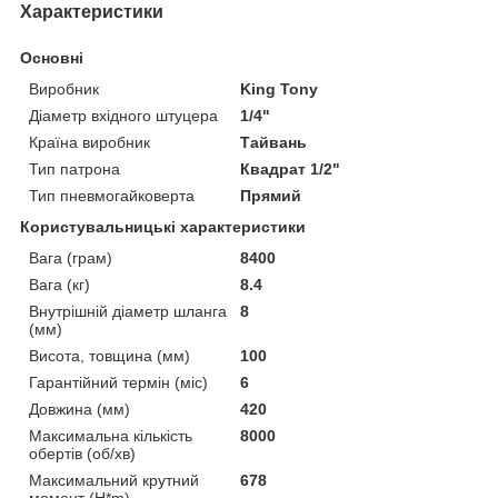
Характеристики
Основні
Виробник
King Tony
Діаметр вхідного штуцера
1/4"
Країна виробник
Тайвань
Тип патрона
Квадрат 1/2"
Тип пневмогайковерта
Прямий
Користувальницькі характеристики
Вага (грам)
8400
Вага (кг)
8.4
Внутрішній діаметр шланга
8
(мм)
Висота, товщина (мм)
100
Гарантійний термін (міс)
6
Довжина (мм)
420
Максимальна кількість
8000
обертів (об/хв)
Максимальний крутний
678
момент (H*m)