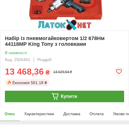
Набір із пневмогайковертом 1/2 678Нм
44118MP King Tony з головками
В наявності
Код: 2925401
Роздріб
13 468,36
₴
14 029,54 ₴
Економія
561.18 ₴
Купити
Опис
Характеристики
Доставка
Оплата
Умови п