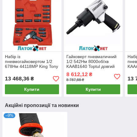
Набір із
Гайковерт пневматичний
Набі
пневмогайковертом 1/2
1/2 542Нм 8000об/хв
пнев
678Нм 44118MP King Tony
KAAB1640 Toptul довгий
KAA
з головками
шпиндель
GDAI
8 612,12
₴
13 468,36
13 
₴
8 787,88 ₴
Купити
Купити
Акційні пропозиції та новинки
–9%