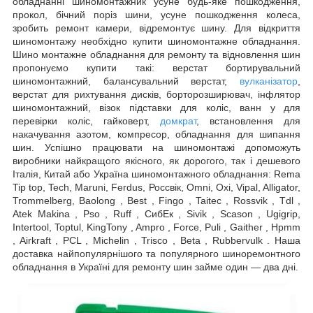
обладнанні шиномонтажник усуне будь-яке пошкодження,
прокол, бічний поріз шини, усуне пошкодження колеса,
зробить ремонт камери, відремонтує шину. Для відкриття
шиномонтажу необхідно купити шиномонтажне обладнання.
Шино монтажне обладнання для ремонту та відновлення шин
пропонуємо купити такі: верстат бортирувальний
шиномонтажний, балансувальний верстат,
вулканізатор
,
верстат для рихтування дисків, борторозширювач, інфлятор
шиномонтажний, візок підставки для коліс, ванн у для
перевірки коліс, гайковерт,
домкрат
, встановлення для
накачування азотом, компресор, обладнання для шипання
шин. Успішно працювати на шиномонтажі допоможуть
виробники найкращого якісного, як дорогого, так і дешевого
Італія, Китай або Україна шиномонтажного обладнання: Rema
Tip top, Tech, Maruni, Ferdus, Россвік, Omni, Oxi, Vipal, Alligator,
Trommelberg, Baolong , Best , Fingo , Taitec , Rossvik , Tdl ,
Atek Makina , Pso , Ruff , СибЕк , Sivik , Scason , Ugigrip,
Intertool, Toptul, KingTony , Ampro , Force, Puli , Gaither , Hpmm
, Airkraft , PCL , Michelin , Trisco , Beta , Rubbervulk . Наша
доставка найпопулярнішого та популярного шиноремонтного
обладнання в Україні для ремонту шин займе один — два дні.