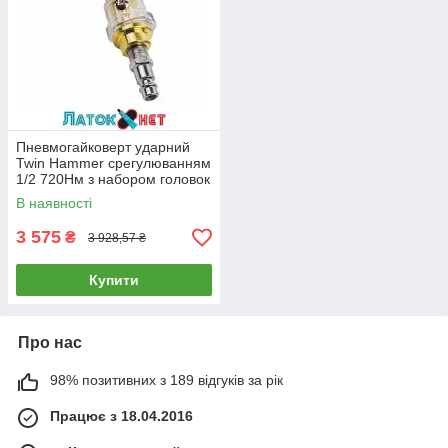
Пневмогайковерт ударний
Twin Hammer срегулюванням
1/2 720Hм з набором головок
RT-5270K(FK) ForceKraft
В наявності
3 575
₴
3 928,57 ₴
Купити
Про нас
98% позитивних з 189 відгуків за рік
Працює з 18.04.2016