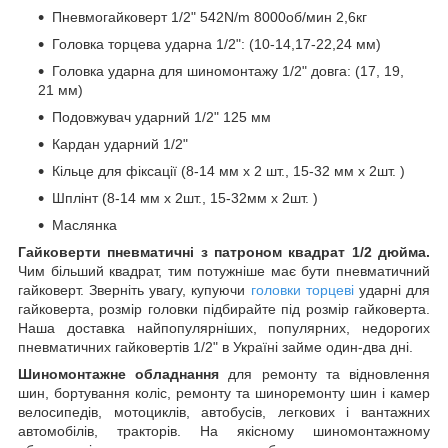
Пневмогайковерт 1/2" 542N/m 8000об/мин 2,6кг
Головка торцева ударна 1/2": (10-14,17-22,24 мм)
Головка ударна для шиномонтажу 1/2" довга: (17, 19,
21 мм)
Подовжувач ударний 1/2" 125 мм
Кардан ударний 1/2"
Кільце для фіксації (8-14 мм x 2 шт., 15-32 мм x 2шт. )
Шплінт (8-14 мм x 2шт., 15-32мм x 2шт. )
Маслянка
Гайковерти пневматичні з патроном квадрат 1/2 дюйма.
Чим більший квадрат, тим потужніше має бути пневматичний
гайковерт. Зверніть увагу, купуючи
головки торцеві
ударні для
гайковерта, розмір головки підбирайте під розмір гайковерта.
Наша доставка найпопулярніших, популярних, недорогих
пневматичних гайковертів 1/2" в Україні займе один-два дні.
Шиномонтажне обладнання
для ремонту та відновлення
шин, бортування коліс, ремонту та шиноремонту шин і камер
велосипедів, мотоциклів, автобусів, легкових і вантажних
автомобілів, тракторів. На якісному шиномонтажному