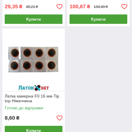
29,35
100,87
₴
₴
40,21 ₴
134,49 ₴
Купити
Купити
Латка камерна F0 16 мм Tip
top Німеччина
Готово до відправки
8,60
₴
Купити