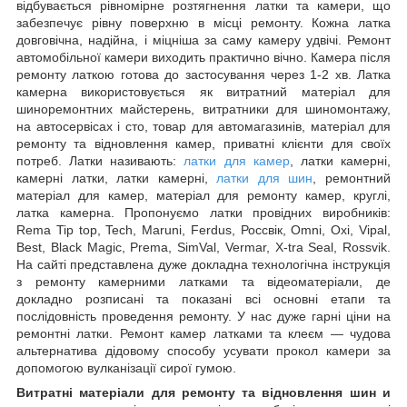
відбувається рівномірне розтягнення латки та камери, що
забезпечує рівну поверхню в місці ремонту. Кожна латка
довговічна, надійна, і міцніша за саму камеру удвічі. Ремонт
автомобільної камери виходить практично вічно. Камера після
ремонту латкою готова до застосування через 1-2 хв. Латка
камерна використовується як витратний матеріал для
шиноремонтних майстерень, витратники для шиномонтажу,
на автосервісах і сто, товар для автомагазинів, матеріал для
ремонту та відновлення камер, приватні клієнти для своїх
потреб. Латки називають:
латки для камер
, латки камерні,
камерні латки, латки камерні,
латки для шин
, ремонтний
матеріал для камер, матеріал для ремонту камер, круглі,
латка камерна. Пропонуємо латки провідних виробників:
Rema Tip top, Tech, Maruni, Ferdus, Россвік, Omni, Oxi, Vipal,
Best, Black Magic, Prema, SimVal, Vermar, X-tra Seal, Rossvik.
На сайті представлена дуже докладна технологічна інструкція
з ремонту камерними латками та відеоматеріали, де
докладно розписані та показані всі основні етапи та
послідовність проведення ремонту. У нас дуже гарні ціни на
ремонтні латки. Ремонт камер латками та клеєм — чудова
альтернатива дідовому способу усувати прокол камери за
допомогою вулканізації сирої гумою.
Витратні
матеріали для ремонту та відновлення шин
и