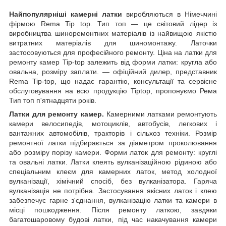
Найпопулярніші камерні латки
виробляються в Німеччині
фірмою Rema Tip top. Тип топ — це світовий лідер із
виробництва шиноремонтних матеріалів із найвищою якістю
витратних матеріалів для шиномонтажу. Латочки
застосовуються для професійного ремонту. Ціна на латки для
ремонту камер Tip-top залежить від форми латки: кругла або
овальна, розміру заплати. — офіційний дилер, представник
Rema Tip-top, що надає гарантію, консультації та сервісне
обслуговування на всю продукцію Tiptop, пропонуємо Рема
Тип топ п'ятнадцяти років.
Латки для ремонту камер.
Камерними латками ремонтують
камери велосипедів, мотоциклів, автобусів, легкових і
вантажних автомобілів, тракторів і сільхоз техніки. Розмір
ремонтної латки підбирається за діаметром проколювання
або розміру порізу камери. Форми латок для ремонту: круглі
та овальні латки. Латки клеять вулканізаційною рідиною або
спеціальним клеєм для камерних латок, метод холодної
вулканізації, хімічний спосіб, без вулканізатора. Гаряча
вулканізація не потрібна. Застосування якісних латок і клею
забезпечує гарне з'єднання, вулканізацію латки та камери в
місці пошкодження. Після ремонту латкою, завдяки
багатошаровому будові латки, під час накачування камери