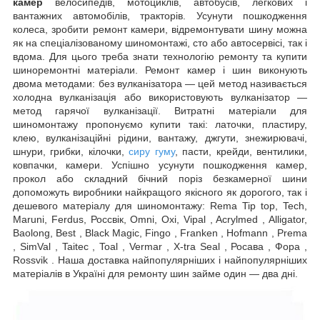
камер
велосипедів, мотоциклів, автобусів, легкових і
вантажних автомобілів, тракторів. Усунути пошкодження
колеса, зробити ремонт камери, відремонтувати шину можна
як на спеціалізованому шиномонтажі, сто або автосервісі, так і
вдома. Для цього треба знати технологію ремонту та купити
шиноремонтні матеріали. Ремонт камер і шин виконують
двома методами: без вулканізатора — цей метод називається
холодна вулканізація або використовують вулканізатор —
метод гарячої вулканізації. Витратні матеріали для
шиномонтажу пропонуємо купити такі: латочки, пластиру,
клею, вулканізаційні рідини, вантажу, джгути, знежирювачі,
шнури, грибки, кілочки,
сиру гуму
, пасти, крейди, вентилики,
ковпачки, камери. Успішно усунути пошкодження камер,
прокол або складний бічний поріз безкамерної шини
допоможуть виробники найкращого якісного як дорогого, так і
дешевого матеріалу для шиномонтажу: Rema Tip top, Tech,
Maruni, Ferdus, Россвік, Omni, Oxi, Vipal , Acrylmed , Alligator,
Baolong, Best , Black Magic, Fingo , Franken , Hofmann , Prema
, SimVal , Taitec , Toal , Vermar , X-tra Seal , Росава , Фора ,
Rossvik . Наша доставка найпопулярніших і найпопулярніших
матеріалів в Україні для ремонту шин займе один — два дні.