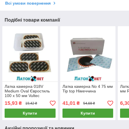
Всі умови повернення
Подібні товари компанії
Латка камерна 018V
Латка камерна No 4 75 мм
Латк
Medium Oval Євростиль
Tip top Німеччина
мм R
100 х 50 мм Vultec
15,93
41,01
6,3
₴
₴
19,42 ₴
54,68 ₴
Купити
Купити
Акційні пропозиції та новинки