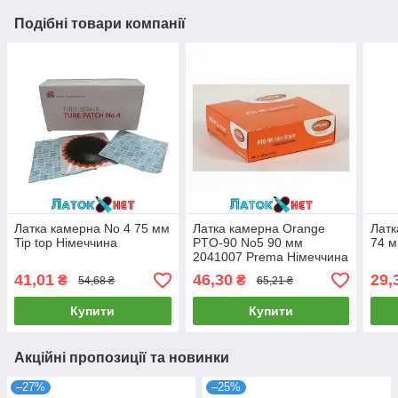
Подібні товари компанії
Латка камерна No 4 75 мм
Латка камерна Orange
Латк
Tip top Німеччина
PTO-90 No5 90 мм
74 м
2041007 Prema Німеччина
41,01
46,30
29,
₴
₴
54,68 ₴
65,21 ₴
Купити
Купити
Акційні пропозиції та новинки
–27%
–25%