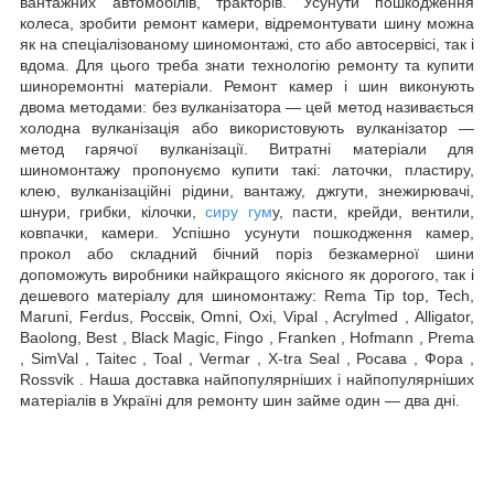
вантажних автомобілів, тракторів. Усунути пошкодження
колеса, зробити ремонт камери, відремонтувати шину можна
як на спеціалізованому шиномонтажі, сто або автосервісі, так і
вдома. Для цього треба знати технологію ремонту та купити
шиноремонтні матеріали. Ремонт камер і шин виконують
двома методами: без вулканізатора — цей метод називається
холодна вулканізація або використовують вулканізатор —
метод гарячої вулканізації. Витратні матеріали для
шиномонтажу пропонуємо купити такі: латочки, пластиру,
клею, вулканізаційні рідини, вантажу, джгути, знежирювачі,
шнури, грибки, кілочки,
сиру гум
у, пасти, крейди, вентили,
ковпачки, камери. Успішно усунути пошкодження камер,
прокол або складний бічний поріз безкамерної шини
допоможуть виробники найкращого якісного як дорогого, так і
дешевого матеріалу для шиномонтажу: Rema Tip top, Tech,
Maruni, Ferdus, Россвік, Omni, Oxi, Vipal , Acrylmed , Alligator,
Baolong, Best , Black Magic, Fingo , Franken , Hofmann , Prema
, SimVal , Taitec , Toal , Vermar , X-tra Seal , Росава , Фора ,
Rossvik . Наша доставка найпопулярніших і найпопулярніших
матеріалів в Україні для ремонту шин займе один — два дні.