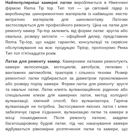
Найпопулярніші камерні латки
виробляються в Німеччині
фірмою Rema Tip top. Тип топ — це світовий лідер із
виробництва шиноремонтних матеріалів із найвищою якістю
витратних матеріалів для шиномонтажу. Латочки
застосовуються для професійного ремонту. Ціна на латки для
ремонту камер Tip-top залежить від форми латки: кругла або
овальна, розміру заплати. — офіційний дилер, представник
Rema Tip-top, що надає гарантію, консультації та сервісне
обслуговування на всю продукцію Tiptop, пропонуємо Рема
Тип топ п'ятнадцяти років.
Латки для ремонту камер.
Камерними латками ремонтують
камери велосипедів, мотоциклів, автобусів, легкових і
вантажних автомобілів, тракторів і сільхеоз техніки. Розмір
ремонтної латки підбирається за діаметром проколювання
або розміру порізу камери. Форми латок для ремонту: круглі
та овальні латки. Латки клеять вулканізаційною рідиною або
спеціальним клеєм для камерних латок, метод холодної
вулканізації, хімічний спосіб, без вулканізатора. Гаряча
вулканізація не потрібна. Застосування якісних латок і клею
забезпечує гарне з'єднання, вулканізацію латки та камери в
місці пошкодження. Після ремонту латкою, завдяки
багатошаровому будові латки, під час накачування камери
відбувається рівномірне розтягнення латки та камери, що