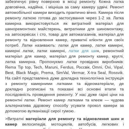
забезпечує рівну поверхню в місці ремонту. Кожна латка
довговічна, надійна, і міцніша за саму камеру удвічі. Ремонт
автомобільної камери виходить практично вічно. Камера після
ремонту латкою готова до застосування через 1-2 хв. Латка
камерна використовується як витратний матеріал для
шиноремонтних майстерень, витратники для шиномонтажу,
на автосервісах і сто, товар для автомагазинів, матеріал для
ремонту та відновлення камер, приватні клієнти для своїх
потреб. Латки називають: латки для камер, латки камерні,
камерні латки, латки камерні,
латки для ши
н, ремонтний
матеріал для камер, матеріал для ремонту камер, круглі,
латка камерна. Пропонуємо латки провідних виробників:
Rema Tip top, Tech, Maruni, Ferdus, Россвік, Omni, Oxi, Vipal,
Best, Black Magic, Prema, SimVal, Vermar, X-tra Seal, Rossvik.
На сайті представлена дуже докладна технологічна інструкція
з ремонту камерними латками та відеоматеріали, де
докладно розписані та показані всі основні етапи та
послідовність проведення ремонту. У нас дуже гарні ціни на
ремонтні латки. Ремонт камер латками та клеєм — чудова
альтернатива дідовому способу усувати прокол камери за
допомогою вулканізації сирої гумою.
>Витратні
матеріали для ремонту та відновлення шин
и
камер
велосипедів, мотоциклів, автобусів, легкових і