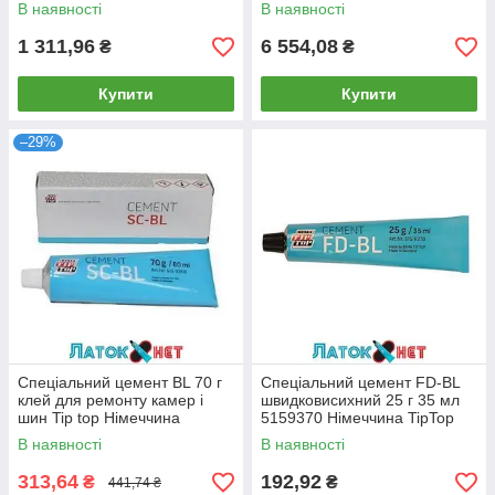
В наявності
В наявності
1 311,96
6 554,08
₴
₴
Купити
Купити
–29%
Спеціальний цемент BL 70 г
Спеціальний цемент FD-BL
клей для ремонту камер і
швидковисихний 25 г 35 мл
шин Tip top Німеччина
5159370 Німеччина TipTop
В наявності
В наявності
313,64
192,92
₴
₴
441,74 ₴