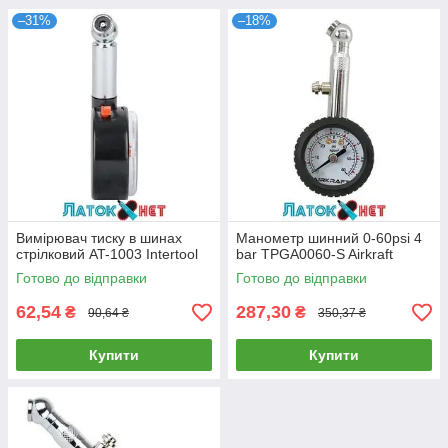
–31%
–18%
Вимірювач тиску в шинах
Манометр шинний 0-60psi 4
стрілковий AT-1003 Intertool
bar TPGA0060-S Airkraft
Готово до відправки
Готово до відправки
62,54
287,30
₴
₴
90,64 ₴
350,37 ₴
Купити
Купити