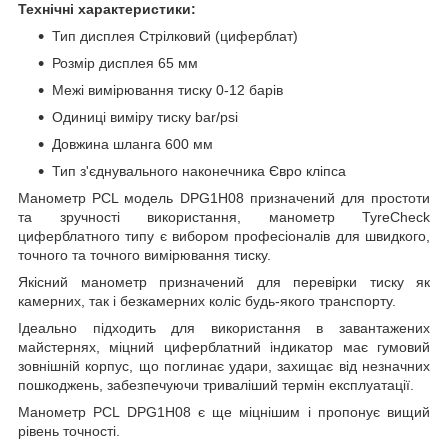
Технічні характеристики:
Тип дисплея Стрілковий (циферблат)
Розмір дисплея 65 мм
Межі вимірювання тиску 0-12 барів
Одиниці виміру тиску bar/psi
Довжина шланга 600 мм
Тип з'єднувального наконечника Євро кліпса
Манометр PCL модель DPG1H08 призначений для простоти
та зручності використання, манометр TyreCheck
циферблатного типу є вибором професіоналів для швидкого,
точного та точного вимірювання тиску.
Якісний манометр призначений для перевірки тиску як
камерних, так і безкамерних коліс будь-якого транспорту.
Ідеально підходить для використання в завантажених
майстернях, міцний циферблатний індикатор має гумовий
зовнішній корпус, що поглинає удари, захищає від незначних
пошкоджень, забезпечуючи триваліший термін експлуатації.
Манометр PCL DPG1H08 є ще міцнішим і пропонує вищий
рівень точності.