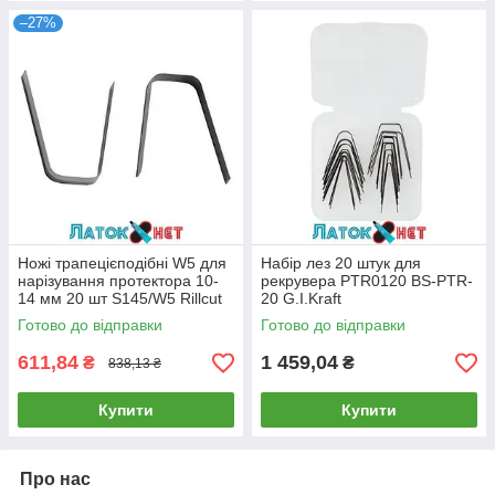
–27%
Ножі трапецієподібні W5 для
Набір лез 20 штук для
нарізування протектора 10-
рекрувера PTR0120 BS-PTR-
14 мм 20 шт S145/W5 Rillcut
20 G.I.Kraft
Німеччина
Готово до відправки
Готово до відправки
611,84
1 459,04
₴
₴
838,13 ₴
Купити
Купити
Про нас