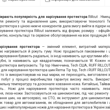
бирають популярність для нарізування протектора
Rillcut . Нім
ля ремонту та відновлення шин, використовуючи технології Te
ротектора з ціною нижче конкурентів дала змогу вийти в лідери н
зування протектора Rillcut залежить від форми, розміру. - офіційн
тію, консультації та сервісне обслуговування на всю продукцію Ril
арізування протектора
— змінний елемент, витратний матері
які нагріваються й ріжуть гуму. Ножі продаються пакованням і 
арізування бувають радіальні, їх іноді називають ще круглими або
дібні, їх називають ще квадратними, позначаються W. Кожен н
протектора випускають: Tip top Німеччина, Tech США, RUFF RILLCU
 для нарізування протектора шин Rema Tip top, Tech і RUFF RILLC
 хто їх використовував на інші марки, не переходять, виготовлені з
 побут у процесі виробництва гарантує високу якість. Викорис
ильну температуру та досконале ковзання ножа. Китайські, Тайвань і.
ть... Ножі для нарізування протектора часто називають: лез
ня, леза-ножи. Застосовуються на шиномонтажі, під час ремонту 
ння шин, на автосервісі, на СТО, як інструмент для шиномонтаж
 як товар для автомагазинів, як обладнання для автолюбителів і
их і найпопулярніших ножів для нарізання протектора в Україні за