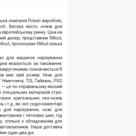
ецька компанія Рілкат виробляє,
ch. Висока якість ножів для
а європейському ринку. Ціна на
ий дилер, представник Rillcut,
lcut, пропонуємо Rillcut кілька
ал для машинок нарізування
ціна вказується за паковання.
 закругленими, позначаються R
іж має свій розмір. Ножі для
T Німеччина, TDL Тайвань, PSO
UT — це по-справжньому якісний
і спеціальних матеріалів сталі.
тання оригінальних лез-ножів
т.д., як і всі східні коментарі
а для нарізування, ножі для
вантажних і легкових шин, під
у, спільно з обладнанням для
 автовласників. Наша доставка
йме один-два дні.