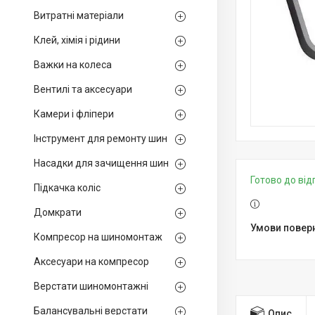
Витратні матеріали
Клей, хімія і рідини
Важки на колеса
Вентилі та аксесуари
Камери і фліпери
Інструмент для ремонту шин
Насадки для зачищення шин
Готово до ві
Підкачка коліс
Домкрати
Компресор на шиномонтаж
Аксесуари на компресор
Верстати шиномонтажні
Балансувальні верстати
Опис