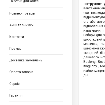
Клетки для колес
Інструмент
вантажних ав
яке пошкодж
Новинки товарів
відремонтува
сто або авто
Акції та знижки
відновлення 
нарізування п
набори для в
Контакти
шорстковий ш
машинки, пи
шиномонтажн
Про нас
складний біч
дешевого інст
Доставка замовлень
Baolong , Best 
KingTony , Amp
найпопулярні
Оплата товарів
дні.
Сервіс
Гарантія