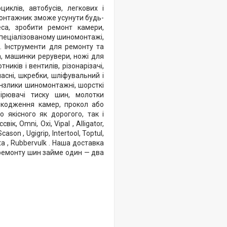
циклів, автобусів, легкових і
монтажник зможе усунути будь-
са, зробити ремонт камери,
пеціалізованому шиномонтажі,
и. Інструменти для ремонту та
а, машинки рерувери, ножі для
иків і вентилів, різонарізачі,
асні, шкребки, шліфувальний і
ензлики шиномонтажні, шорсткі
ірювачі тиску шин, молотки
шкодження камер, прокол або
якісного як дорогого, так і
, Omni, Oxi, Vipal , Alligator,
Scason , Ugigrip, Intertool, Toptul,
 Beta , Rubbervulk . Наша доставка
 ремонту шин займе один — два