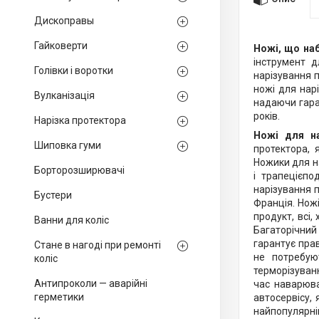
Дископравы
Гайковерти
Ножі, що на
інструмент д
Голівки і воротки
нарізування п
ножі для нарі
Вулканізація
надаючи гаран
років.
Нарізка протектора
Ножі для н
Шиповка гуми
протектора, 
Ножики для н
Борторозширювачі
і трапецієпо
нарізування 
Бустери
Франція. Ножі
продукт, всі,
Ванни для коліс
Багаторічний
гарантує прав
Стане в нагоді при ремонті
не потребую
коліс
терморізуван
Антипроколи — аварійні
час наварюва
герметики
автосервісу,
найпопулярніш