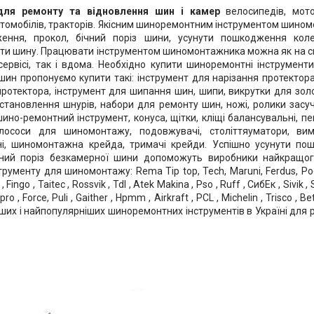
 для ремонту та відновлення шин і камер
велосипедів, мото
томобілів, тракторів. Якісним шиноремонтним інструментом шино
ення, прокол, бічний поріз шини, усунути пошкодження коле
ти шину. Працювати інструментом шиномонтажника можна як на с
сервісі, так і вдома. Необхідно купити шиноремонтні інструмент
шин пропонуємо купити такі: інструмент для нарізання протектор
ротектора, інструмент для шипання шин, шипи, викрутки для золотн
становлення шнурів, набори для ремонту шин, ножі, ролики засуч
ино-ремонтний інструмент, конуса, щітки, кліщі балансувальні, п
лососи для шиномонтажу, подовжувачі, століттяуматори, вим
і, шиномонтажна крейда, тримачі крейди. Успішно усунути по
ний поріз безкамерної шини допоможуть виробники найкращого 
рументу для шиномонтажу: Rema Tip top, Tech, Maruni, Ferdus, Россвік
, Fingo , Taitec , Rossvik , Tdl , Atek Makina , Pso , Ruff , СибЕк , Sivik , 
ro , Force, Puli , Gaither , Hpmm , Airkraft , PCL , Michelin , Trisco ,
ших і найпопулярніших шиноремонтних інструментів в Україні для