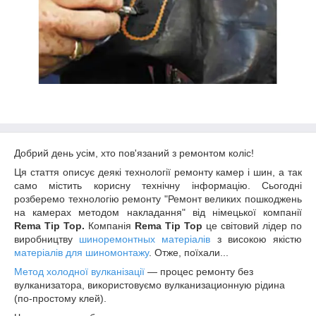
Добрий день усім, хто пов'язаний з ремонтом коліс!
Ця стаття описує деякі технології ремонту камер і шин, а так
само містить корисну технічну інформацію. Сьогодні
розберемо технологію ремонту "Ремонт великих пошкоджень
на камерах методом накладання" від німецької компанії
Rema Tip Top.
Компанія
Rema Tip Top
це світовий лідер по
виробництву
шиноремонтных матеріалів
з високою якістю
матеріалів для шиномонтажу
. Отже, поїхали...
Метод холодної вулканізації
— процес ремонту без
вулканизатора, використовуємо вулканизационную рідина
(по-простому клей).