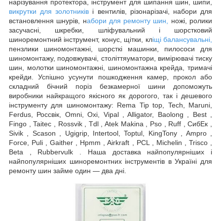
нарізування протектора, інструмент для шипання шин, шипи,
викрутки для золотників
і вентилів, різонарізачі, набори для
встановлення шнурів, н
абори для ремонту шин,
ножі, ролики
засучасні, шкребки, шліфувальний і шорстковий
шиноремонтний інструмент, конус, щітки, кл
іщі балансувальні,
пензлики шиномонтажні, шорсткі машинки, пилососи для
шиномонтажу, подовжувачі, століттяуматори, вимірювачі тиску
шин, молотки шиномонтажні, шиномонтажна крейда, тримачі
крейди. Успішно усунути пошкодження камер, прокол або
складний бічний поріз безкамерної шини допоможуть
виробники найкращого якісного як дорогого, так і дешевого
інструменту для шиномонтажу: Rema Tip top, Tech, Maruni,
Ferdus, Россвік, Omni, Oxi, Vipal , Alligator, Baolong , Best ,
Fingo , Taitec , Rossvik , Tdl , Atek Makina , Pso , Ruff , СибЕк ,
Sivik , Scason , Ugigrip, Intertool, Toptul, KingTony , Ampro ,
Force, Puli , Gaither , Hpmm , Airkraft , PCL , Michelin , Trisco ,
Beta , Rubbervulk . Наша доставка найпопулярніших і
найпопулярніших шиноремонтних інструментів в Україні для
ремонту шин займе один — два дні.