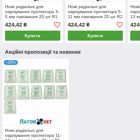
Ножі радіальні для
Ножі радіальні для
Ножі
нарізування протектора 3-
нарізування протектора 5-
нарі
5 мм паковання 20 шт R1
11 мм паковання 20 шт R2
13 м
PSO Франція
PSO Франція
PSO
424,42
424,42
424
₴
₴
Купити
Купити
Акційні пропозиції та новинки
–25%
Ножі радіальні для
нарізування протектора 11-