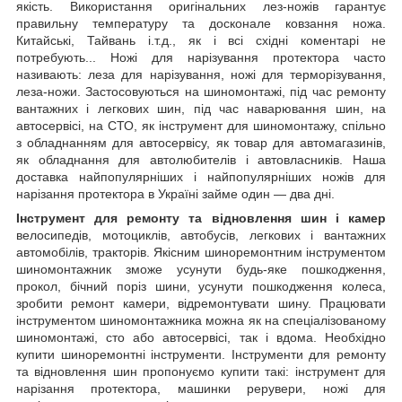
якість. Використання оригінальних лез-ножів гарантує
правильну температуру та досконале ковзання ножа.
Китайські, Тайвань і.т.д., як і всі східні коментарі не
потребують... Ножі для нарізування протектора часто
називають: леза для нарізування, ножі для терморізування,
леза-ножи. Застосовуються на шиномонтажі, під час ремонту
вантажних і легкових шин, під час наварювання шин, на
автосервісі, на СТО, як інструмент для шиномонтажу, спільно
з обладнанням для автосервісу, як товар для автомагазинів,
як обладнання для автолюбителів і автовласників. Наша
доставка найпопулярніших і найпопулярніших ножів для
нарізання протектора в Україні займе один — два дні.
Інструмент для ремонту та відновлення шин і камер
велосипедів, мотоциклів, автобусів, легкових і вантажних
автомобілів, тракторів. Якісним шиноремонтним інструментом
шиномонтажник зможе усунути будь-яке пошкодження,
прокол, бічний поріз шини, усунути пошкодження колеса,
зробити ремонт камери, відремонтувати шину. Працювати
інструментом шиномонтажника можна як на спеціалізованому
шиномонтажі, сто або автосервісі, так і вдома. Необхідно
купити шиноремонтні інструменти. Інструменти для ремонту
та відновлення шин пропонуємо купити такі: інструмент для
нарізання протектора, машинки рерувери, ножі для