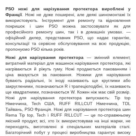
PSO ножі для нарізування протектора вироблені у
Франції
. Ножі не дуже поширені, але деякі шиномонтажі їх
використовують. Інструмент для ремонту та відновлення
покришок і шин PSO можна застосовувати як для
професійного ремонту шин, так і в домашніх умовах. —
офіційний дилер, представник PSO, що надає гарантію,
консультації та сервісне обслуговування на всю продукцію,
пропонуємо PSO кілька років.
Ножі для нарізування протектора
— змінний елемент,
витратний матеріал для машинок нарізування протектора, які
нагріваються й ріжуть гуму. Ножі продаються пакованням і
ціна вказується за паковання. Ножики для нарізування
бувають радіальні, їх іноді називають ще круглими або
закругленими, позначаються R і трапецієподібні, їх називають
ще квадратними, позначаються W. Кожен ніж має свій розмір.
Ножі для нарізування протектора випускають: Tip top
Німеччина, Tech США, RUFF RILLCUT Німеччина, TDL
Тайвань, PSO Франція. Ножі для нарізування протектора шин
Rema Tip top, Tech і RUFF RILLCUT — це по-справжньому
якісний продукт, всі, хто їх використовував на інші марки, не
переходять, виготовлені зі спеціальних матеріалів сталі.
Багаторічний побут у процесі виробництва гарантує високу