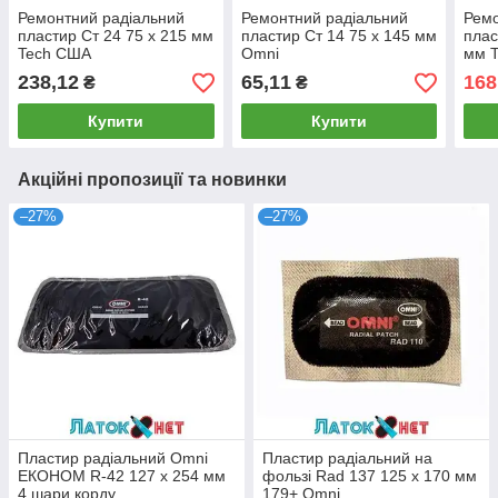
Ремонтний радіальний
Ремонтний радіальний
Ремо
пластир Ст 24 75 х 215 мм
пластир Ст 14 75 х 145 мм
плас
Tech США
Omni
мм T
238,12
65,11
168
₴
₴
Купити
Купити
Акційні пропозиції та новинки
–27%
–27%
Пластир радіальний Omni
Пластир радіальний на
ЕКОНОМ R-42 127 х 254 мм
фользі Rad 137 125 х 170 мм
4 шари корду
179+ Omni