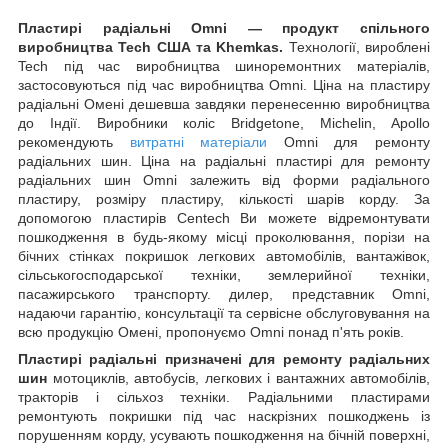
Пластирі радіальні Omni — продукт спільного
виробництва Tech США та Khemkas.
Технології, вироблені
Tech під час виробництва шиноремонтних матеріалів,
застосовуються під час виробництва Omni. Ціна на пластиру
радіальні Омені дешевша завдяки перенесенню виробництва
до Індії. Виробники коліс Bridgetone, Michelin, Apollo
рекомендують
витратні матеріали
Omni для ремонту
радіальних шин. Ціна на радіальні пластирі для ремонту
радіальних шин Omni залежить від форми радіального
пластиру, розміру пластиру, кількості шарів корду. За
допомогою пластирів Centech Ви можете відремонтувати
пошкодження в будь-якому місці проколювання, порізи на
бічних стінках покришок легкових автомобілів, вантажівок,
сільськогосподарської техніки, землерийної техніки,
пасажирського транспорту. дилер, представник Omni,
надаючи гарантію, консультації та сервісне обслуговування на
всю продукцію Омені, пропонуємо Omni понад п'ять років.
Пластирі радіальні призначені для ремонту радіальних
шин
мотоциклів, автобусів, легкових і вантажних автомобілів,
тракторів і сільхоз техніки. Радіальними пластирами
ремонтують покришки під час наскрізних пошкоджень із
порушенням корду, усувають пошкодження на бічній поверхні,