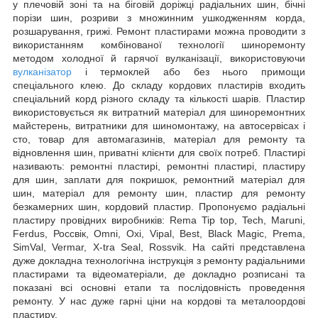
у плечовій зоні та на біговій доріжці радіальних шин, бічні
порізи шин, розриви з множинним ушкодженням корда,
розшарування, грижі. Ремонт пластирами можна проводити з
використанням комбінованої технології шиноремонту
методом холодної й гарячої вулканізації, використовуючи
вулканізатор
і термоклей або без нього примощи
спеціального клею. До складу кордових пластирів входить
спеціальний корд різного складу та кількості шарів. Пластир
використовується як витратний матеріал для шиноремонтних
майстерень, витратники для шиномонтажу, на автосервісах і
сто, товар для автомагазинів, матеріал для ремонту та
відновлення шин, приватні клієнти для своїх потреб. Пластирі
називають: ремонтні пластирі, ремонтні пластирі, пластиру
для шин, заплати для покришок, ремонтний матеріал для
шин, матеріал для ремонту шин, пластир для ремонту
безкамерних шин, кордовий пластир. Пропонуємо радіальні
пластиру провідних виробників: Rema Tip top, Tech, Maruni,
Ferdus, Россвік, Omni, Oxi, Vipal, Best, Black Magic, Prema,
SimVal, Vermar, X-tra Seal, Rossvik. На сайті представлена
дуже докладна технологічна інструкція з ремонту радіальними
пластирами та відеоматеріали, де докладно розписані та
показані всі основні етапи та послідовність проведення
ремонту. У нас дуже гарні ціни на кордові та металоордові
пластиру.