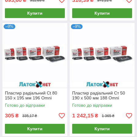
693,60
316,39
₴
₴
912,63 ₴
372,22 ₴
Купити
Купити
–9%
–9%
Пластир радіальний Сt 80
Пластир радіальний Ст 50
150 x 195 мм 196 Omni
190 х 500 мм 188 Omni
Готово до відправки
Готово до відправки
305
1 242,15
₴
₴
335,17 ₴
1 365 ₴
Купити
Купити