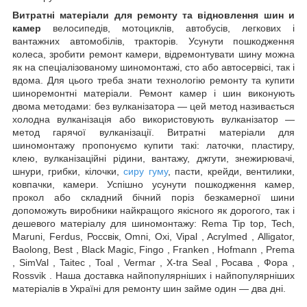
Витратні
матеріали для ремонту та відновлення шин
и
камер
велосипедів, мотоциклів, автобусів, легкових і
вантажних автомобілів, тракторів. Усунути пошкодження
колеса, зробити ремонт камери, відремонтувати шину можна
як на спеціалізованому шиномонтажі, сто або автосервісі, так і
вдома. Для цього треба знати технологію ремонту та купити
шиноремонтні матеріали. Ремонт камер і шин виконують
двома методами: без вулканізатора — цей метод називається
холодна вулканізація або використовують вулканізатор —
метод гарячої вулканізації. Витратні матеріали для
шиномонтажу пропонуємо купити такі: латочки, пластиру,
клею, вулканізаційні рідини, вантажу, джгути, знежирювачі,
шнури, грибки, кілочки,
сиру гуму
, пасти, крейди, вентилики,
ковпачки, камери. Успішно усунути пошкодження камер,
прокол або складний бічний поріз безкамерної шини
допоможуть виробники найкращого якісного як дорогого, так і
дешевого матеріалу для шиномонтажу: Rema Tip top, Tech,
Maruni, Ferdus, Россвік, Omni, Oxi, Vipal , Acrylmed , Alligator,
Baolong, Best , Black Magic, Fingo , Franken , Hofmann , Prema
, SimVal , Taitec , Toal , Vermar , X-tra Seal , Росава , Фора ,
Rossvik . Наша доставка найпопулярніших і найпопулярніших
матеріалів в Україні для ремонту шин займе один — два дні.