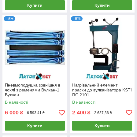
Купити
Купити
–9%
–9%
Пневмоподушка зовнішня в
Нагрівальний елемент
чохлі з ременями Вулкан-1
праски до вулканізатора KSTI
Вулкан
RC 2101
В наявності
В наявності
6 000
2 400
₴
₴
6 593,41 ₴
2 637,36 ₴
Купити
Купити