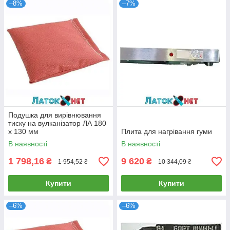
–8%
–7%
Подушка для вирівнювання
тиску на вулканізатор ЛА 180
х 130 мм
Плита для нагрівання гуми
В наявності
В наявності
1 798,16
9 620
₴
₴
1 954,52 ₴
10 344,09 ₴
Купити
Купити
–6%
–6%