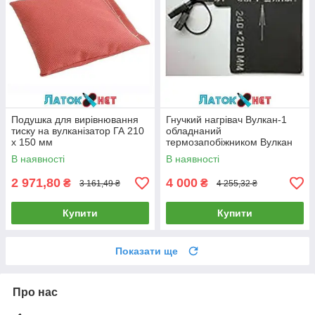
Подушка для вирівнювання
Гнучкий нагрівач Вулкан-1
тиску на вулканізатор ГА 210
обладнаний
х 150 мм
термозапобіжником Вулкан
В наявності
В наявності
2 971,80
4 000
₴
₴
3 161,49 ₴
4 255,32 ₴
Купити
Купити
Показати ще
Про нас