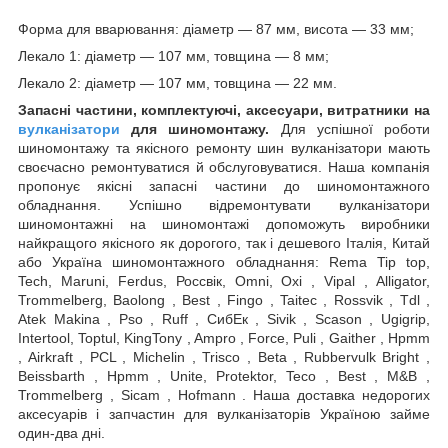
Форма для вварювання: діаметр — 87 мм, висота — 33 мм;
Лекало 1: діаметр — 107 мм, товщина — 8 мм;
Лекало 2: діаметр — 107 мм, товщина — 22 мм.
Запасні частини, комплектуючі, аксесуари, витратники на
вулканізатори
для шиномонтажу.
Для успішної роботи
шиномонтажу та якісного ремонту шин вулканізатори мають
своєчасно ремонтуватися й обслуговуватися. Наша компанія
пропонує якісні запасні частини до шиномонтажного
обладнання. Успішно відремонтувати вулканізатори
шиномонтажні на шиномонтажі допоможуть виробники
найкращого якісного як дорогого, так і дешевого Італія, Китай
або Україна шиномонтажного обладнання: Rema Tip top,
Tech, Maruni, Ferdus, Россвік, Omni, Oxi , Vipal , Alligator,
Trommelberg, Baolong , Best , Fingo , Taitec , Rossvik , Tdl ,
Atek Makina , Pso , Ruff , СибЕк , Sivik , Scason , Ugigrip,
Intertool, Toptul, KingTony , Ampro , Force, Puli , Gaither , Hpmm
, Airkraft , PCL , Michelin , Trisco , Beta , Rubbervulk Bright ,
Beissbarth , Hpmm , Unite, Protektor, Teco , Best , M&B ,
Trommelberg , Sicam , Hofmann . Наша доставка недорогих
аксесуарів і запчастин для вулканізаторів Україною займе
один-два дні.