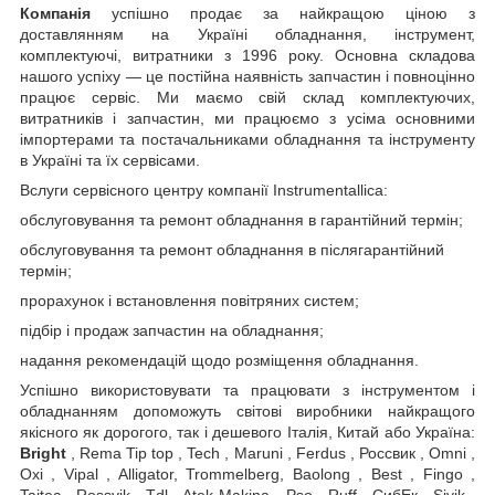
Компанія
успішно продає за найкращою ціною з
доставлянням на Україні обладнання, інструмент,
комплектуючі, витратники з 1996 року. Основна складова
нашого успіху — це постійна наявність запчастин і повноцінно
працює сервіс. Ми маємо свій склад комплектуючих,
витратників і запчастин, ми працюємо з усіма основними
імпортерами та постачальниками обладнання та інструменту
в Україні та їх сервісами.
Вслуги сервісного центру компанії Instrumentallica:
обслуговування та ремонт обладнання в гарантійний термін;
обслуговування та ремонт обладнання в післягарантійний
термін;
прорахунок і встановлення повітряних систем;
підбір і продаж запчастин на обладнання;
надання рекомендацій щодо розміщення обладнання.
Успішно використовувати та працювати з інструментом і
обладнанням допоможуть світові виробники найкращого
якісного як дорогого, так і дешевого Італія, Китай або Україна:
Bright
, Rema Tip top , Tech , Maruni , Ferdus , Россвик , Omni ,
Oxi , Vipal , Alligator, Trommelberg, Baolong , Best , Fingo ,
Taitec , Rossvik , Tdl , Atek Makina , Pso , Ruff , СибЕк , Sivik ,