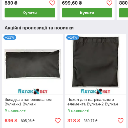
предмети ціна за
комплект
пред
880
699,60
880
₴
₴
комплект
комп
Купити
Купити
Акційні пропозиції та новинки
–21%
–14%
Вкладка з наповнювачем
Чохол для нагрівального
Вулкан-1 Вулкан
елемента Вулкан-2 Вулкан
В наявності
В наявності
636
318
₴
₴
805,06 ₴
369,77 ₴