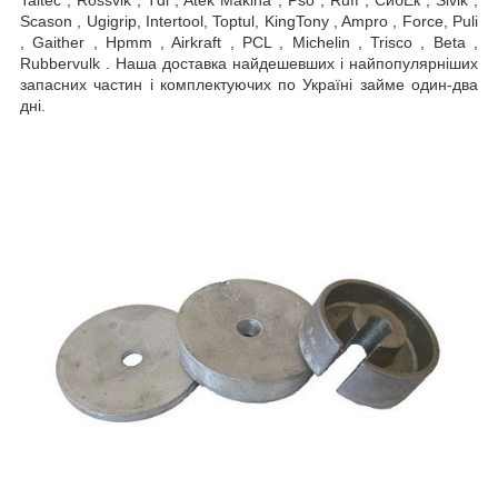
Scason , Ugigrip, Intertool, Toptul, KingTony , Ampro , Force, Puli
, Gaither , Hpmm , Airkraft , PCL , Michelin , Trisco , Beta ,
Rubbervulk . Наша доставка найдешевших і найпопулярніших
запасних частин і комплектуючих по Україні займе один-два
дні.