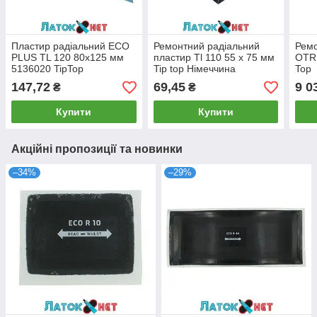
Пластир радіальний ECO
Ремонтний радіальний
Ремо
PLUS TL 120 80х125 мм
пластир Tl 110 55 х 75 мм
ОТR 
5136020 TipTop
Tip top Німеччина
Top
147,72
69,45
9 0
₴
₴
Купити
Купити
Акційні пропозиції та новинки
–34%
–29%