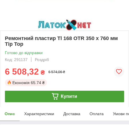
Ремонтний пластир Tl 168 ОТR 350 х 760 мм
Tip Top
Готово до відправки
Код: 291137
Роздріб
6 508,32
₴
6 574,06 ₴
Економія
65.74 ₴
Купити
Опис
Характеристики
Доставка
Оплата
Умови п