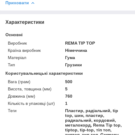
Приховати
Характеристики
Основні
Виробник
REMA TIP TOP
Країна виробник
Німеччина
Матеріал
Гума
Тип
Грузики
Користувальницькі характеристики
Вага (грам)
500
Висота, товщина (мм)
5
Довжина (мм)
760
Кількість в упаковці (шт)
1
Теги
Пластир, радіальний, tip
top, шин, пластир,
радиальний, кордовий,
металокорд, Rema Tip top,
tiptop, tip-top, тіп топ,
типтоп, тип-топ, Germany,