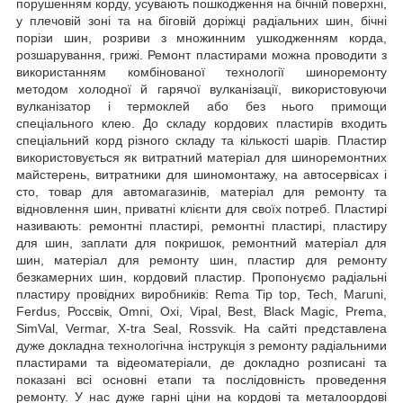
порушенням корду, усувають пошкодження на бічній поверхні,
у плечовій зоні та на біговій доріжці радіальних шин, бічні
порізи шин, розриви з множинним ушкодженням корда,
розшарування, грижі. Ремонт пластирами можна проводити з
використанням комбінованої технології шиноремонту
методом холодної й гарячої вулканізації, використовуючи
вулканізатор і термоклей або без нього примощи
спеціального клею. До складу кордових пластирів входить
спеціальний корд різного складу та кількості шарів. Пластир
використовується як витратний матеріал для шиноремонтних
майстерень, витратники для шиномонтажу, на автосервісах і
сто, товар для автомагазинів, матеріал для ремонту та
відновлення шин, приватні клієнти для своїх потреб. Пластирі
називають: ремонтні пластирі, ремонтні пластирі, пластиру
для шин, заплати для покришок, ремонтний матеріал для
шин, матеріал для ремонту шин, пластир для ремонту
безкамерних шин, кордовий пластир. Пропонуємо радіальні
пластиру провідних виробників: Rema Tip top, Tech, Maruni,
Ferdus, Россвік, Omni, Oxi, Vipal, Best, Black Magic, Prema,
SimVal, Vermar, X-tra Seal, Rossvik. На сайті представлена
дуже докладна технологічна інструкція з ремонту радіальними
пластирами та відеоматеріали, де докладно розписані та
показані всі основні етапи та послідовність проведення
ремонту. У нас дуже гарні ціни на кордові та металоордові