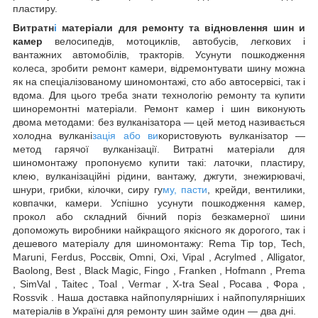
пластиру.
Витратн
і
матеріали для ремонту та відновлення шин
и
камер
велосипедів, мотоциклів, автобусів, легкових і
вантажних автомобілів, тракторів. Усунути пошкодження
колеса, зробити ремонт камери, відремонтувати шину можна
як на спеціалізованому шиномонтажі, сто або автосервісі, так і
вдома. Для цього треба знати технологію ремонту та купити
шиноремонтні матеріали. Ремонт камер і шин виконують
двома методами: без вулканізатора — цей метод називається
холодна вулкані
зація або ви
користовують вулканізатор —
метод гарячої вулканізації. Витратні матеріали для
шиномонтажу пропонуємо купити такі: латочки, пластиру,
клею, вулканізаційні рідини, вантажу, джгути, знежирювачі,
шнури, грибки, кілочки, сиру гу
му, пасти
, крейди, вентилики,
ковпачки, камери. Успішно усунути пошкодження камер,
прокол або складний бічний поріз безкамерної шини
допоможуть виробники найкращого якісного як дорогого, так і
дешевого матеріалу для шиномонтажу: Rema Tip top, Tech,
Maruni, Ferdus, Россвік, Omni, Oxi, Vipal , Acrylmed , Alligator,
Baolong, Best , Black Magic, Fingo , Franken , Hofmann , Prema
, SimVal , Taitec , Toal , Vermar , X-tra Seal , Росава , Фора ,
Rossvik . Наша доставка найпопулярніших і найпопулярніших
матеріалів в Україні для ремонту шин займе один — два дні.