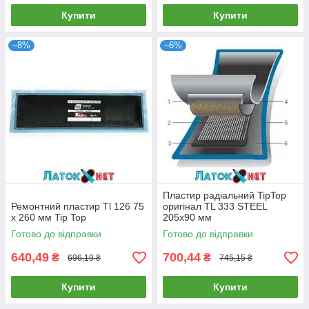
Купити
Купити
–8%
–6%
Пластир радіальний TipTop
Ремонтний пластир Tl 126 75
оригінал TL 333 STEEL
х 260 мм Tip Top
205x90 мм
Готово до відправки
Готово до відправки
640,49
700,44
₴
₴
696,19 ₴
745,15 ₴
Купити
Купити