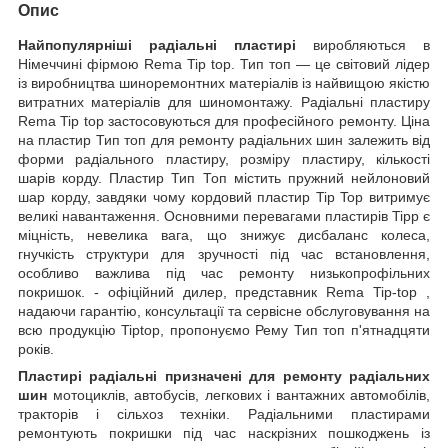
Опис
Найпопулярніші радіальні пластирі
виробляються в
Німеччині фірмою Rema Tip top. Тип топ — це світовий лідер
із виробництва шиноремонтних матеріалів із найвищою якістю
витратних матеріалів для шиномонтажу. Радіальні пластиру
Rema Tip top застосовуються для професійного ремонту. Ціна
на пластир Тип топ для ремонту радіальних шин залежить від
форми радіального пластиру, розміру пластиру, кількості
шарів корду. Пластир Тип Топ містить пружний нейлоновий
шар корду, завдяки чому кордовий пластир Tip Top витримує
великі навантаження. Основними перевагами пластирів Tipp є
міцність, невелика вага, що знижує дисбаланс колеса,
гнучкість структури для зручності під час встановлення,
особливо важлива під час ремонту низькопрофільних
покришок. - офіційний дилер, представник Rema Tip-top ,
надаючи гарантію, консультації та сервісне обслуговування на
всю продукцію Tiptop, пропонуємо Рему Тип топ п'ятнадцяти
років.
Пластирі радіальні призначені для ремонту радіальних
шин
мотоциклів, автобусів, легкових і вантажних автомобілів,
тракторів і сільхоз техніки. Радіальними пластирами
ремонтують покришки під час наскрізних пошкоджень із