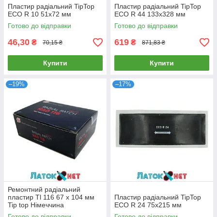
Пластир радіальний TipTop
Пластир радіальний TipTop
ECO R 10 51х72 мм
ECO R 44 133х328 мм
Готово до відправки
Готово до відправки
46,30
619
₴
₴
70,15 ₴
871,83 ₴
Купити
Купити
–19%
–17%
Ремонтний радіальний
пластир Tl 116 67 х 104 мм
Пластир радіальний TipTop
Tip top Німеччина
ECO R 24 75х215 мм
Готово до відправки
Готово до відправки