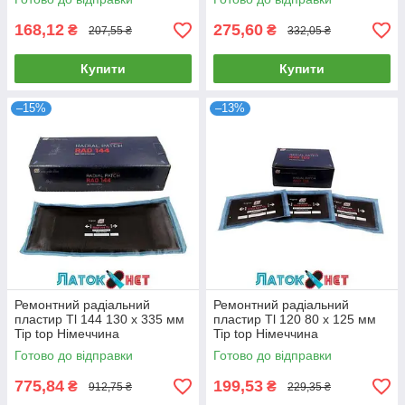
168,12
275,60
₴
₴
207,55 ₴
332,05 ₴
Купити
Купити
–15%
–13%
Ремонтний радіальний
Ремонтний радіальний
пластир Tl 144 130 х 335 мм
пластир Tl 120 80 х 125 мм
Tip top Німеччина
Tip top Німеччина
Готово до відправки
Готово до відправки
775,84
199,53
₴
₴
912,75 ₴
229,35 ₴