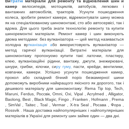
Ви
тратні
матеріали для ремонту та відновлення шин
и
камер
велосипедів, мотоциклів, автобусів, легкових і
вантажних автомобілів, тракторів. Усунути пошкодження
колеса, зробити ремонт камери, відремонтувати шину можна
як на спеціалізованому шиномонтажі, сто або автосервісі, так і
вдома. Для цього треба знати технологію ремонту та купити
шиноремонтні матеріали. Ремонт камер і шин виконують
двома методами: без вулканізатора — цей метод називається
холодна ву
лканізація а
бо використовують вулканізатор —
метод гарячої вулканізації. Витратні матеріали для
шиномонтажу пропонуємо купити такі: латочки, пластиру,
клею, вулканізаційні рідини, вантажу, джгути, знежирювачі,
шнури, грибки, кілочки, си
ру гуму,
пасти, крейди, вентилики,
ковпачки, камери. Успішно усунути пошкодження камер,
прокол або складний бічний поріз безкамерної шини
допоможуть виробники найкращого якісного як дорогого, так і
дешевого матеріалу для шиномонтажу: Rema Tip top, Tech,
Maruni, Ferdus, Россвік, Omni, Oxi, Vipal , Acrylmed , Alligator,
Baolong, Best , Black Magic, Fingo , Franken , Hofmann , Prema
, SimVal , Taitec , Toal , Vermar , X-tra Seal , Росава , Фора ,
Rossvik . Наша доставка найпопулярніших і найпопулярніших
матеріалів в Україні для ремонту шин займе один — два дні.