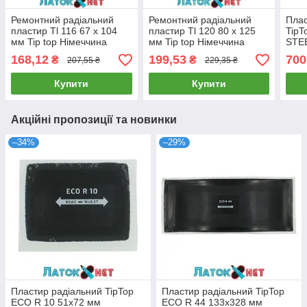
Ремонтний радіальний
Ремонтний радіальний
Плас
пластир Tl 116 67 х 104
пластир Tl 120 80 х 125
TipT
мм Tip top Німеччина
мм Tip top Німеччина
STE
168,12
199,53
700
₴
₴
207,55 ₴
229,35 ₴
Купити
Купити
Акційні пропозиції та новинки
–34%
–29%
Пластир радіальний TipTop
Пластир радіальний TipTop
ECO R 10 51х72 мм
ECO R 44 133х328 мм