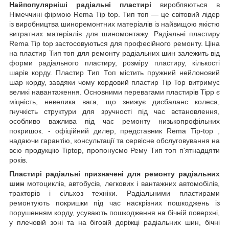
Найпопулярніші радіальні пластирі
виробляються в
Німеччині фірмою Rema Tip top. Тип топ — це світовий лідер
із виробництва шиноремонтних матеріалів із найвищою якістю
витратних матеріалів для шиномонтажу. Радіальні пластиру
Rema Tip top застосовуються для професійного ремонту. Ціна
на пластир Тип топ для ремонту радіальних шин залежить від
форми радіального пластиру, розміру пластиру, кількості
шарів корду. Пластир Тип Топ містить пружний нейлоновий
шар корду, завдяки чому кордовий пластир Tip Top витримує
великі навантаження. Основними перевагами пластирів Tipp є
міцність, невелика вага, що знижує дисбаланс колеса,
гнучкість структури для зручності під час встановлення,
особливо важлива під час ремонту низькопрофільних
покришок. - офіційний дилер, представник Rema Tip-top ,
надаючи гарантію, консультації та сервісне обслуговування на
всю продукцію Tiptop, пропонуємо Рему Тип топ п'ятнадцяти
років.
Пластирі радіальні призначені для ремонту радіальних
шин
мотоциклів, автобусів, легкових і вантажних автомобілів,
тракторів і сільхоз техніки. Радіальними пластирами
ремонтують покришки під час наскрізних пошкоджень із
порушенням корду, усувають пошкодження на бічній поверхні,
у плечовій зоні та на біговій доріжці радіальних шин, бічні