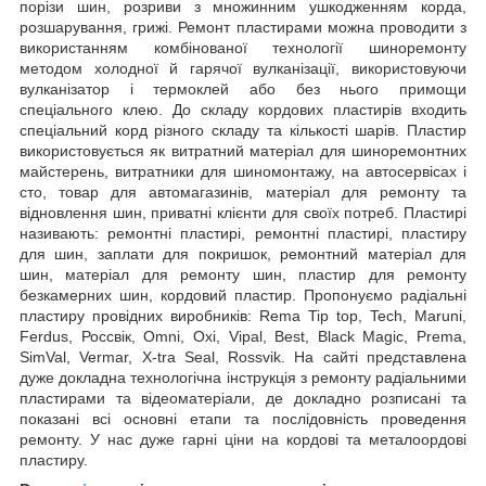
порізи шин, розриви з множинним ушкодженням корда,
розшарування, грижі. Ремонт пластирами можна проводити з
використанням комбінованої технології шиноремонту
методом холодної й гарячої вулканізації, використовуючи
вулканізатор і термоклей або без нього примощи
спеціального клею. До складу кордових пластирів входить
спеціальний корд різного складу та кількості шарів. Пластир
використовується як витратний матеріал для шиноремонтних
майстерень, витратники для шиномонтажу, на автосервісах і
сто, товар для автомагазинів, матеріал для ремонту та
відновлення шин, приватні клієнти для своїх потреб. Пластирі
називають: ремонтні пластирі, ремонтні пластирі, пластиру
для шин, заплати для покришок, ремонтний матеріал для
шин, матеріал для ремонту шин, пластир для ремонту
безкамерних шин, кордовий пластир. Пропонуємо радіальні
пластиру провідних виробників: Rema Tip top, Tech, Maruni,
Ferdus, Россвік, Omni, Oxi, Vipal, Best, Black Magic, Prema,
SimVal, Vermar, X-tra Seal, Rossvik. На сайті представлена
дуже докладна технологічна інструкція з ремонту радіальними
пластирами та відеоматеріали, де докладно розписані та
показані всі основні етапи та послідовність проведення
ремонту. У нас дуже гарні ціни на кордові та металоордові
пластиру.