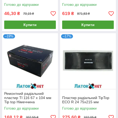
Готово до відправки
Готово до відправки
46,30
619
₴
₴
70,15 ₴
871,83 ₴
Купити
Купити
–19%
–17%
Ремонтний радіальний
пластир Tl 116 67 х 104 мм
Пластир радіальний TipTop
Tip top Німеччина
ECO R 24 75х215 мм
Готово до відправки
Готово до відправки
168,12
275,60
₴
₴
207,55 ₴
332,05 ₴