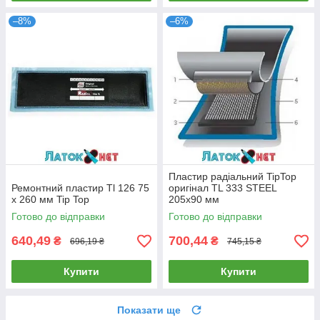
–8%
–6%
Пластир радіальний TipTop
Ремонтний пластир Tl 126 75
оригінал TL 333 STEEL
х 260 мм Tip Top
205x90 мм
Готово до відправки
Готово до відправки
640,49
700,44
₴
₴
696,19 ₴
745,15 ₴
Купити
Купити
Показати ще