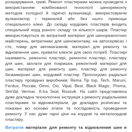
розшарування, грижі. Ремонт пластирами можна проводити з
використанням комбінованої технології шиноремонту
методом холодної й гарячої вулканізації, використовуючи
вулканізатор і термоклей або без нього примощи
спеціального клею. До складу кордових пластирів входить
спеціальний корд різного складу та кількості шарів. Пластир
використовується як витратний матеріал для шиноремонтних
майстерень, витратники для шиномонтажу, на автосервісах і
сто, товар для автомагазинів, матеріал для ремонту та
відновлення шин, приватні клієнти для своїх потреб. Пластирі
називають: ремонтні пластирі, ремонтні пластирі, пластиру
для шин, заплати для покришок, ремонтний матеріал для
шин, матеріал для ремонту шин, пластир для ремонту
безкамерних шин, кордовий пластир. Пропонуємо радіальні
пластиру провідних виробників: Rema Tip top, Tech, Maruni,
Ferdus, Россвік, Omni, Oxi, Vipal, Best, Black Magic, Prema,
SimVal, Vermar, X-tra Seal, Rossvik. На сайті представлена
дуже докладна технологічна інструкція з ремонту радіальними
пластирами та відеоматеріали, де докладно розписані та
показані всі основні етапи та послідовність проведення
ремонту. У нас дуже гарні ціни на кордові та металоордові
пластиру.
Витратні
матеріали для ремонту та відновлення шин
и