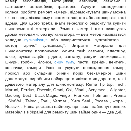
камер
велосипедів, мотоциклів, автобусів, легкових і
вантажних автомобілів, тракторів. Усунути пошкодження
колеса, зробити ремонт камери, відремонтувати шину можна
як на спеціалізованому шиномонтажі, сто або автосервісі, так і
вдома. Для цього треба знати технологію ремонту та купити
шиноремонтні матеріали. Ремонт камер і шин виконують
двома методами: без вулканізатора — цей метод називається
холодна
вулканізація
або використовують вулканізатор —
метод гарячої вулканізації. Витратні матеріали для
шиномонтажу пропонуємо купити такі: латочки, пластиру,
клею, вулканізаційні рідини, вантажу, джгути, знежирювачі,
шнури, грибки, кілочки,
сиру гуму
, пасти, крейди, вентили,
ковпачки, камери. Успішно усунути пошкодження камер,
прокол або складний бічний поріз безкамерної шини
допоможуть виробники найкращого якісного як дорогого, так і
дешевого матеріалу для шиномонтажу: Rema Tip top, Tech,
Maruni, Ferdus, Россвік, Omni, Oxi, Vipal , Acrylmed , Alligator,
Baolong, Best , Black Magic, Fingo , Franken , Hofmann , Prema
, SimVal , Taitec , Toal , Vermar , X-tra Seal , Росава , Фора ,
Rossvik . Наша доставка найпопулярніших і найпопулярніших
матеріалів в Україні для ремонту шин займе один — два дні.