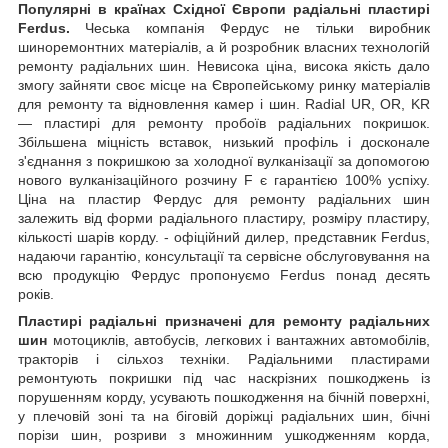
Популярні в країнах Східної Європи радіальні пластирі
Ferdus.
Чеська компанія Фердус не тільки виробник
шиноремонтних матеріалів, а й розробник власних технологій
ремонту радіальних шин. Невисока ціна, висока якість дало
змогу зайняти своє місце на Європейському ринку матеріалів
для ремонту та відновлення камер і шин. Radial UR, OR, KR
— пластирі для ремонту пробоїв радіальних покришок.
Збільшена міцність вставок, низький профіль і досконале
з'єднання з покришкою за холодної вулканізації за допомогою
нового вулканізаційного розчину F є гарантією 100% успіху.
Ціна на пластир Фердус для ремонту радіальних шин
залежить від форми радіального пластиру, розміру пластиру,
кількості шарів корду. - офіційний дилер, представник Ferdus,
надаючи гарантію, консультації та сервісне обслуговування на
всю продукцію Фердус пропонуємо Ferdus понад десять
років.
Пластирі радіальні призначені для ремонту радіальних
шин
мотоциклів, автобусів, легкових і вантажних автомобілів,
тракторів і сільхоз техніки. Радіальними пластирами
ремонтують покришки під час наскрізних пошкоджень із
порушенням корду, усувають пошкодження на бічній поверхні,
у плечовій зоні та на біговій доріжці радіальних шин, бічні
порізи шин, розриви з множинним ушкодженням корда,