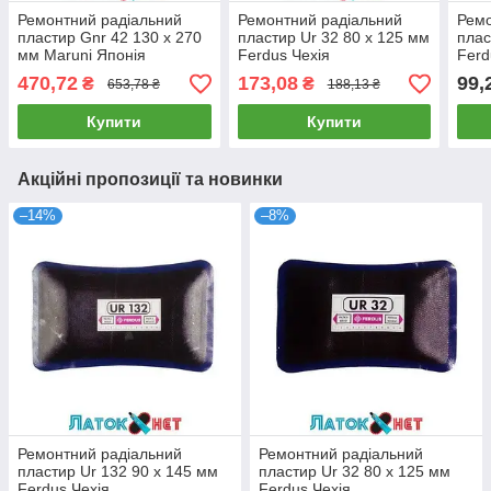
Ремонтний радіальний
Ремонтний радіальний
Ремо
пластир Gnr 42 130 x 270
пластир Ur 32 80 x 125 мм
плас
мм Maruni Японія
Ferdus Чехія
Ferd
470,72
173,08
99,
₴
₴
653,78 ₴
188,13 ₴
Купити
Купити
Акційні пропозиції та новинки
–14%
–8%
Ремонтний радіальний
Ремонтний радіальний
пластир Ur 132 90 x 145 мм
пластир Ur 32 80 x 125 мм
Ferdus Чехія
Ferdus Чехія