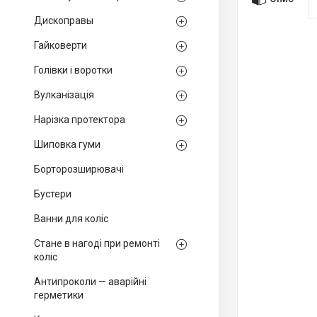
Дископравы
Гайковерти
Голівки і воротки
Вулканізація
Нарізка протектора
Шиповка гуми
Борторозширювачі
Бустери
Ванни для коліс
Стане в нагоді при ремонті
коліс
Антипроколи — аварійні
герметики