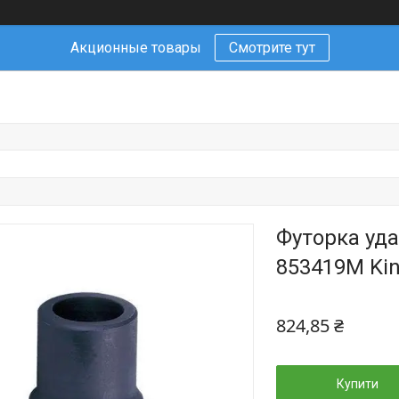
Акционные товары
Смотрите тут
Футорка уда
853419M Kin
824,85 ₴
Купити