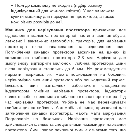
Ножі до комплекту не входять (підбір розміру
індивідуальний для кожного клієнта). У нас ви можете
купити машинку для нарізування протектора, а також
ножі різних розмірів до неї.
Машинка для нарізування протектора
призначена для
відновлення малюнка протекторної частини шин автобусів,
легкових і вантажних автомобілів, тракторів, для нарізання
протектора після наварювання та відновлення шин.
Поглиблення канавок протектора можливе на шинах із
залишковою глибиною протектора 2-3 мм. Нарізання дає
змогу знову відтворити малюнок. Глибина протектора шини
після нарізування становить до 6 мм. Не рекомендується
нарізати покришки, які мають пошкодження на боковині,
нерівномірно зношений протектор або пошкоджений каркас.
Більшість шин вантажівок забезпечені спеціальним
індикатором глибини нарізання протектора, індикатори
являють собою невеликі заглиблення в основі протектора. Під
час нарізання протектора глибина не має перевищувати
глибини цих заглиблень. Автомобільні шини, призначені для
заглиблення канавок протектора, мають мати маркування
Regroovable на боковинах. Нарізання протектора має
здійснюватися швидко та спеціальними ножами для нарізання
протектора. Дим і запах печіженої гуми є ознаками того, що