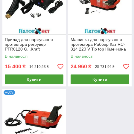
Прилад для нарізування
Машинка для нарізування
протектора регрувер
протектора Раббер Кат RC-
PTR0120 G.I.Kraft
314 220 V Tip top Німеччина
5641200
В наявності
В наявності
15 400
24 960
₴
₴
16 210,53 ₴
25 731,96 ₴
Купити
Купити
–3%