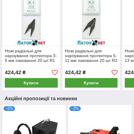
Ножі радіальні для
Ножі радіальні для
Ножі
нарізування протектора 3-
нарізування протектора 5-
нарі
5 мм паковання 20 шт R1
11 мм паковання 20 шт R2
13 м
PSO Франція
PSO Франція
PSO
424,42
424,42
424
₴
₴
Купити
Купити
Акційні пропозиції та новинки
–5%
–3%