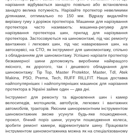
нарізання відбувається занадто повільно або встановлена
занадто велика потужність. Нарізайте протектор невеликими
ділянками, оптимально по 150 мм. Відразу видаляйте
вирізану гуму з доріжок протектора. Машинки для нарізування
протектора часто називають: машинка-регувер для
нарізування протектора шин, прилад для нарізування
протектора. Застосовуються на шиномонтажі, під час ремонту
вантажних і легкових шин, під час наварювання шин, на
автосервісі, на СТО, як інструмент для шиномонтажу, спільно
з обладнанням для шиномонтажу. Успішно нарізати протектор
безкамерної шини допоможуть виробники найкращого
якісного, як дорогого, так і дешевого обладнання для
шиномонтажу: Tip Top, Master Protektor, Master, Tdl, Atek
Makina, PSO, Prema, Tech, RUFF RILLFIT. Наша доставка
найпопулярніших і найпопулярніших машинок для нарізання
протектора в Україні займе один — два дні.
Інструмент для ремонту та відновлення шин і камер
велосипедів, мотоциклів, автобусів, легкових і вантажних
автомобілів, тракторів. Якісним шиноремонтним інструментом
шиномонтажник зможе усунути будь-яке пошкодження,
прокол, бічний поріз шини, усунути пошкодження колеса,
зробити ремонт камери, відремонтувати шину. Працювати
інструментом шиномонтажника можна як на спеціалізованому