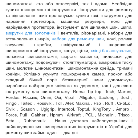
шиномонтажі, сто або автосервісі, так і вдома. Необхідно
купити шиноремонтні інструменти. Інструменти для ремонту
та відновлення шин пропонуємо купити такі: інструмент для
нарізання протектора, машинки рерувери, ножі для
нарізування протектора, інструмент для шипання шин, шипи,
викрутки для золотників
і вентилів, різонарізачі, набори для
встановлення шнурів,
набори для ремонту шин
, ножі, ролики
засучасні, шкребки, шліфувальний і шорстковий
шиноремонтний інструмент, конус, щітки,
кліщі балансувальні
,
пензлики шиномонтажні, шорсткі машинки, пилососи для
шиномонтажу, подовжувачі, століттяуматори, вимірювачі тиску
шин, молотки шиномонтажні, шиномонтажна крейда, тримачі
крейди. Успішно усунути пошкодження камер, прокол або
складний бічний поріз безкамерної шини допоможуть
виробники найкращого якісного як дорогого, так і дешевого
інструменту для шиномонтажу: Rema Tip top, Tech, Maruni,
Ferdus, Россвік, Omni, Oxi, Vipal , Alligator, Baolong , Best ,
Fingo , Taitec , Rossvik , Tdl , Atek Makina , Pso , Ruff , СибЕк ,
Sivik , Scason , Ugigrip, Intertool, Toptul, KingTony , Ampro ,
Force, Puli , Gaither , Hpmm , Airkraft , PCL , Michelin , Trisco ,
Beta , Rubbervulk . Наша доставка найпопулярніших і
найпопулярніших шиноремонтних інструментів в Україні для
ремонту шин займе один — два дні.