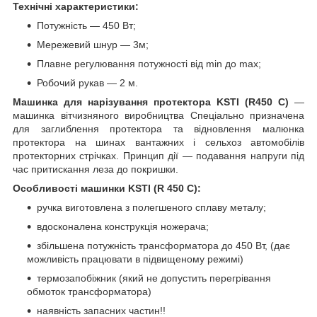
Технічні характеристики:
Потужність — 450 Вт;
Мережевий шнур — 3м;
Плавне регулювання потужності від min до max;
Робочий рукав — 2 м.
Машинка для нарізування протектора KSTI (R450 C)
—
машинка вітчизняного виробництва Спеціально призначена
для заглиблення протектора та відновлення малюнка
протектора на шинах вантажних і сельхоз автомобілів
протекторних стрічках. Принцип дії — подавання напруги під
час притискання леза до покришки.
Особливості машинки KSTI (R 450 C):
ручка виготовлена з полегшеного сплаву металу;
вдосконалена конструкція ножерача;
збільшена потужність трансформатора до 450 Вт, (дає
можливість працювати в підвищеному режимі)
термозапобіжник (який не допустить перегрівання
обмоток трансформатора)
наявність запасних частин!!