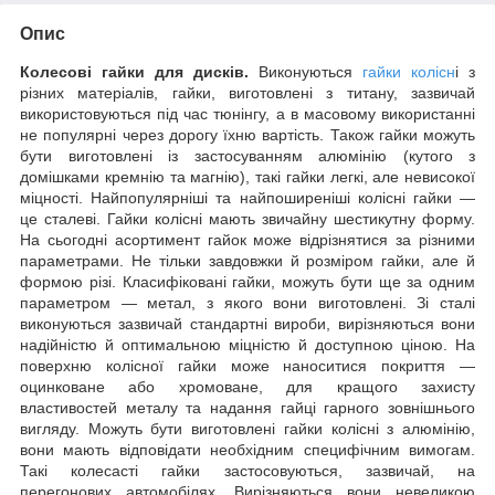
Опис
Колесові гайки для дисків.
Виконуються
гайки колісн
і з
різних матеріалів, гайки, виготовлені з титану, зазвичай
використовуються під час тюнінгу, а в масовому використанні
не популярні через дорогу їхню вартість. Також гайки можуть
бути виготовлені із застосуванням алюмінію (кутого з
домішками кремнію та магнію), такі гайки легкі, але невисокої
міцності. Найпопулярніші та найпоширеніші колісні гайки —
це сталеві. Гайки колісні мають звичайну шестикутну форму.
На сьогодні асортимент гайок може відрізнятися за різними
параметрами. Не тільки завдовжки й розміром гайки, але й
формою різі. Класифіковані гайки, можуть бути ще за одним
параметром — метал, з якого вони виготовлені. Зі сталі
виконуються зазвичай стандартні вироби, вирізняються вони
надійністю й оптимальною міцністю й доступною ціною. На
поверхню колісної гайки може наноситися покриття —
оцинковане або хромоване, для кращого захисту
властивостей металу та надання гайці гарного зовнішнього
вигляду. Можуть бути виготовлені гайки колісні з алюмінію,
вони мають відповідати необхідним специфічним вимогам.
Такі колесасті гайки застосовуються, зазвичай, на
перегонових автомобілях. Вирізняються вони невеликою