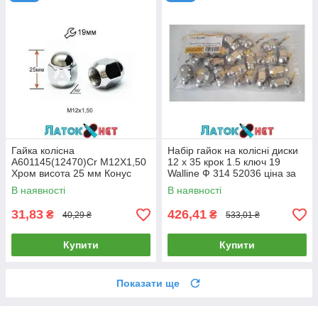
Гайка колісна
Набір гайок на колісні диски
A601145(12470)Cr M12X1,50
12 x 35 крок 1.5 ключ 19
Хром висота 25 мм Конус
Walline Ф 314 52036 ціна за
закритий ключ 19 мм
паковання 20 шт.
В наявності
В наявності
31,83
426,41
₴
₴
40,29 ₴
533,01 ₴
Купити
Купити
Показати ще