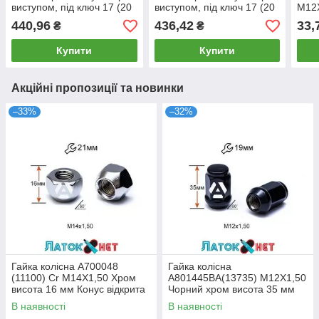
виступом, під ключ 17 (20
виступом, під ключ 17 (20
M12X
шт.) 78372 Walline
шт.) 78370 Walline
мм К
440,96
436,42
33,
₴
₴
закр
Купити
Купити
Акційні пропозиції та новинки
–33%
–32%
Гайка колісна A700048
Гайка колісна
(11100) Cr M14X1,50 Хром
A801445BA(13735) M12X1,50
висота 16 мм Конус відкрита
Чорний хром висота 35 мм
ключ 21 мм
Конус з виступом закритий
В наявності
В наявності
ключ 19 мм