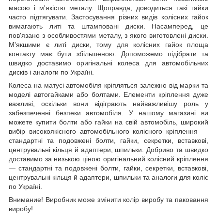
масою і м'якістю металу. Щоправда, доводиться такі гайки
часто підтягувати. Застосування різних видів колісних гайок
вимагають литі та штамповані диски. Насамперед, це
пов'язано з особливостями металу, з якого виготовлені диски.
М'якшими є литі диски, тому для колісних гайок площа
контакту має бути збільшеною. Допоможемо підібрати та
швидко доставимо оригінальні колеса для автомобільних
дисків і аналоги по Україні.
Колеса на матусі автомобіля кріпляться залежно від марки та
моделі автогайками або болтами. Елементи кріплення дуже
важливі, оскільки вони відіграють найважливішу роль у
забезпеченні безпеки автомобіля. У нашому магазині ви
можете купити болти або гайки на свій автомобіль, широкий
вибір високоякісного автомобільного колісного кріплення —
стандартні та подовжені болти, гайки, секретки, вставкові,
центрувальні кільця й адаптери, шпильки. Добриво та швидко
доставимо за низькою ціною оригінальний колісний кріплення
— стандартні та подовжені болти, гайки, секретки, вставкові,
центрувальні кільця й адаптери, шпильки та аналоги для коліс
по Україні.
Внимание! Виробник може змінити колір виробу та паковання
виробу!