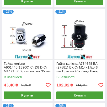
Купити
Купити
–23%
–21%
Гайка колісна
Гайка колісна A734648 BA
A901448(13900) Cr D8 D Cr
(27581) BK Cr M14х1,5х46
M14X1,50 Хром висота 35 мм
мм Пресшайба Ленд Ровер
Конус з виступом закритий
Закрита Чорний Хром Ключ
В наявності
В наявності
ключ 21 мм
22
43,40
192,92
₴
₴
56,37 ₴
244,20 ₴
Купити
Купити
–21%
–20%