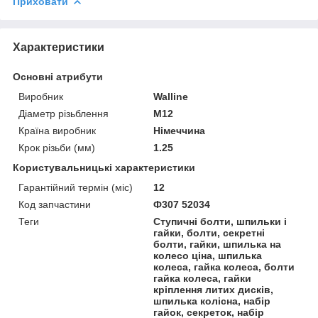
Приховати
Характеристики
Основні атрибути
Виробник
Walline
Діаметр різьблення
M12
Країна виробник
Німеччина
Крок різьби (мм)
1.25
Користувальницькі характеристики
Гарантійний термін (міс)
12
Код запчастини
Ф307 52034
Теги
Ступичні болти, шпильки і
гайки, болти, секретні
болти, гайки, шпилька на
колесо ціна, шпилька
колеса, гайка колеса, болти
гайка колеса, гайки
кріплення литих дисків,
шпилька колісна, набір
гайок, секреток, набір