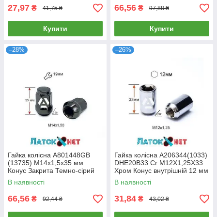
27,97
66,56
₴
₴
41,75 ₴
97,88 ₴
Купити
Купити
–28%
–26%
Гайка колісна A801448GB
Гайка колісна A206344(1033)
(13735) M14х1,5х35 мм
DHE20B33 Cr M12X1,25X33
Конус Закрита Темно-сірий
Хром Конус внутрішній 12 мм
Ключ 19
шестигранник діаметр 20 мм
В наявності
В наявності
66,56
31,84
₴
₴
92,44 ₴
43,02 ₴