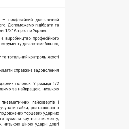
o
— професійний довговічний
ого. Допоможемо підібрати та
і 1/2" Ampro по Україні.
 є виробництво професійного
нструменту для автомобільної,
у та тотальний контроль якості
тримати справжнє задоволення
арних головок. У розмірі 1/2
ставимо за найкращою, низькою
 пневматичних гайковертів і
ручувати гайки, розташовані в
 подовжених торцевих ударних
ого зусилля крутного моменту,
, низькою ціною ударні довгі