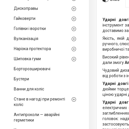
Дископравы
Гайковерти
Ударні довг
інструмент з
Голівки і воротки
доставимо за 
Якість, якій
Вулканізація
ручного, слю
Нарізка протектора
виробничої та
Високий рівен
Шиповка гуми
дали змогу
A
Борторозширювачі
Чудовий диза
від роботи з
Бустери
Ударні довг
Ванни для коліс
дюйми торцев
ціною ударні 
Стане в нагоді при ремонті
Ударні дов
коліс
електричних 
заглибленнях
Антипроколи — аварійні
головок: над
герметики
застосовують