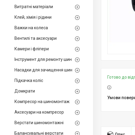
Витратні матеріали
Клей, хімія і рідини
Важки на колеса
Вентилі та аксесуари
Камери і фліпери
Інструмент для ремонту шин
Насадки для зачищення шин
Готово до ві
Підкачка коліс
Домкрати
Компресор на шиномонтаж
Аксесуари на компресор
Верстати шиномонтажні
Балансувальні верстати
Опис