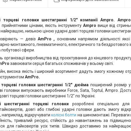
і торцеві головки шестигранні 1/2" компанії Ampro.
Ampr
а прийнятними цінами, якість інструменту
Ampro
вище від стринь
найкращою, низькою ціною ударні довгі торцеві головки шестигранн
 довіряють — девіз
AmPro
,
основним напрямом діяльності якої
сарно-монтажного, пневматичного, електричного та бездротового і
 побутової сфери.
ь організації виробництва від проєктування до кінцевого продукт
mPro
завоювати серця багатьох споживачів у всьому світі.
йн, висока якість і широкий асортимент дадуть змогу кожному о
 інструментом
AmPro.
і торцеві головки шестигранні 1/2" дюйма
поширений розмір уд
і головки випускають виробники Force, Sata, Toptul, Ampro. До
довгі торцеві головки шестигранні 1/2" по Україні.
гі шестигранні торцеві головки
розроблені спеціально для
гайковертів, довгі або глибокі ударні головки дають змогу відк
, наприклад, відкручувати
колісні болти
на шиномонтажі. Переваги
ійність, тривалий ресурс, стійкість до навантажень за підвищен
ся для гайковертів усіх типів. Швидко доставимо за найкращою