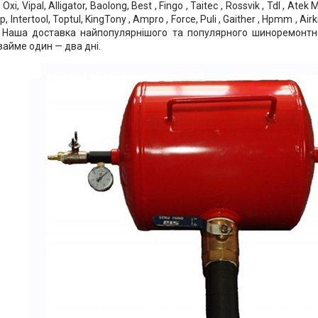
Oxi, Vipal, Alligator, Baolong, Best , Fingo , Taitec , Rossvik , Tdl , Atek M
p, Intertool, Toptul, KingTony , Ampro , Force, Puli , Gaither , Hpmm , Airkr
 . Наша доставка найпопулярнішого та популярного шиноремонтн
займе один — два дні.