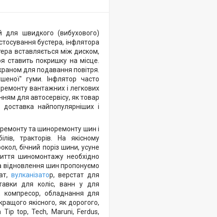
й для швидкого (вибухового)
астосування бустера, інфлятора
тера вставляється між диском,
ря ставить покришку на місце.
краном для подавання повітря.
шеної" гуми. Інфлятор часто
 ремонту вантажних і легкових
нням для автосервісу, як товар
 доставка найпопулярніших і
 ремонту та шиноремонту шин і
лів, тракторів. На якісному
ол, бічний поріз шини, усуне
риття шиномонтажу необхідно
 відновлення шин пропонуємо
ат,
вулканізато
р, верстат для
тавки для коліс, ванн у для
, компресор, обладнання для
ащого якісного, як дорогого,
ip top, Tech, Maruni, Ferdus,