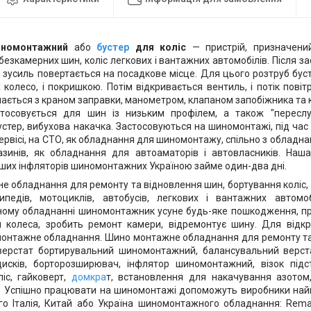
иномонтажний
або
бустер
для коліс
— пристрій, призначени
езкамерних шин, коліс легкових і вантажних автомобілів. Після з
 зусиль повертається на посадкове місце. Для цього розтруб бус
 колесо, і покришкою. Потім відкривається вентиль, і потік повіт
чається з краном заправки, манометром, клапаном запобіжника та 
стосовується для шин із низьким профілем, а також "переслу
устер, вибухова накачка. Застосовуються на шиномонтажі, під час
ервісі, на СТО, як обладнання для шиномонтажу, спільно з обладна
зинів, як обладнання для автоаматорів і автовласників. Наша
ших інфляторів шиномонтажних Україною займе один-два дні.
 обладнання для ремонту та відновлення шин, бортування коліс,
педів, мотоциклів, автобусів, легкових і вантажних автомобі
му обладнанні шиномонтажник усуне будь-яке пошкодження, прок
 колеса, зробить ремонт камери, відремонтує шину. Для відк
онтажне обладнання. Шино монтажне обладнання для ремонту та
 верстат бортирувальний шиномонтажний, балансувальний верст
дисків, борторозширювач, інфлятор шиномонтажний, візок підс
іс, гайковерт,
домкра
т, встановлення для накачування азотом
 Успішно працювати на шиномонтажі допоможуть виробники найкр
го Італія, Китай або Україна шиномонтажного обладнання: Rema T