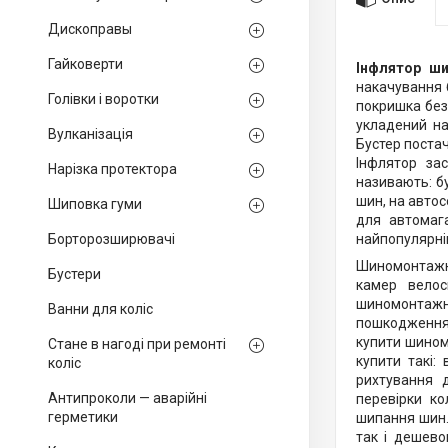
Дископравы
Гайковерти
Інфлятор ш
накачування б
Голівки і воротки
покришка без
укладений на
Вулканізація
Бустер поста
Інфлятор за
Нарізка протектора
називають: б
шин, на автос
Шиповка гуми
для автомага
Борторозширювачі
найпопулярні
Шиномонтажне
Бустери
камер велоси
шиномонтажно
Ванни для коліс
пошкодження
купити шином
Стане в нагоді при ремонті
купити такі:
коліс
рихтування 
Антипроколи — аварійні
перевірки кол
герметики
шипання шин.
так і дешево