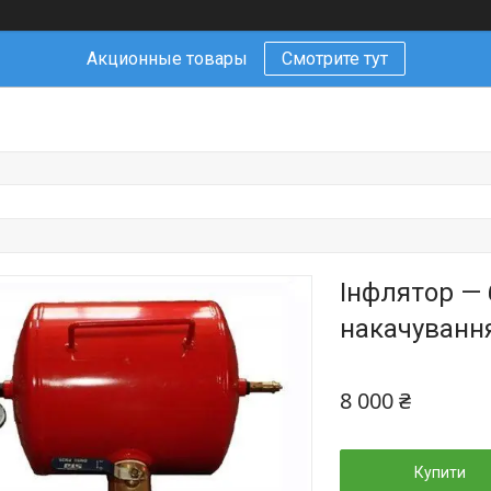
Акционные товары
Смотрите тут
Інфлятор —
накачування
8 000 ₴
Купити