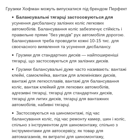
Грузики Хофман можуть випускатися під брендом Перфект
Балансувальні тягарці застосовуються для
усунення дисбалансу залізних коліс легкових
автомобілів. Балансування коліс забезпечує стійкість і
правильне пряме "без уводів" рух автомобіля дорогою.
Балансування треба проводити кожні 10-15 тис. для
своєчасного виявлення та усунення дисбалансу.
Грузики для стандартних дисків — найпоширеніші
тягарці, що застосовуються для залізних дисків.
Грузики балансувальні дуже часто називають: вантажі
клейкі, самоклейка, вантаж для алюмінієвих дисків,
вантажі для легкосплавів, вантажі для балансування
коліс, вантаж клейкий для легкових автомобілів,
адгезивні тягарці, тягарці для стандартних дисків,
тягарці для литих дисків, тягарці для вантажних
автомобілів, набивні тягарці.
Застосовуються на шиномонтажі, під час
балансування коліс, під час ремонту камер, шин і коліс,
спільно з інструментом для шиномонтажу, спільно з
інструментами для автосервісу, як товар для
автомагазинів, як витратні для шиномонтажу,