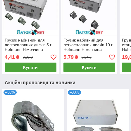
Грузик набивний для
Грузик набивний для
Груз
легкосплавних дисків 5 г
легкосплавних дисків 10 г
стан
Hofmann Німеччина
Hofmann Німеччина
Hof
4,41
5,79
19,
₴
₴
7,35 ₴
8,04 ₴
Купити
Купити
Акційні пропозиції та новинки
–36%
–30%