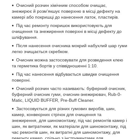
Очисний розчин хімічним способом очищає,
знежирює й розм'якшує поверхню в місці дефекту на
камері або покришці до нанесення латок, пластирів.
Під час ремонту покришок використовують для
очищення та знежирення поверхні в місці дефекту до
шліфування.
Після нанесення очисника мокрий набухлий шар гуми
легко зчищається скребком.
Очисник можна застосовувати для розведення клею
та герметика бортів у співвідношенні 1:10.
Під час нанесення відбувається швидке очищення
поверхні.
Очисний розчин часто називають: буферний очисник,
буферний очисник гуми, очисник-знежирювач, Rub-0-
Matic, LIQUID BUFFER, Pre-Buff Cleaner.
Застосовується для різних гумових виробів, шин,
камер, конвеєрних стрічок для очищення та
знежирення, для шиномонтажу, під час ремонтів камер і
шин, як витратники, як матеріали для шиномонтажу, під
час ремонтів шин, як витратні для шиномонтажу, для
ремонту камер, спільно з інструментами для