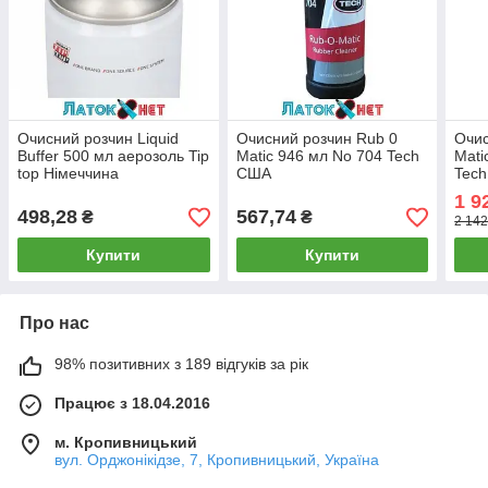
Очисний розчин Liquid
Очисний розчин Rub 0
Очис
Buffer 500 мл аерозоль Tip
Matic 946 мл No 704 Tech
Mati
top Німеччина
США
Tec
1 9
498,28
567,74
₴
₴
2 142
Купити
Купити
Про нас
98% позитивних з 189 відгуків за рік
Працює з 18.04.2016
м. Кропивницький
вул. Орджонікідзе, 7, Кропивницький, Україна