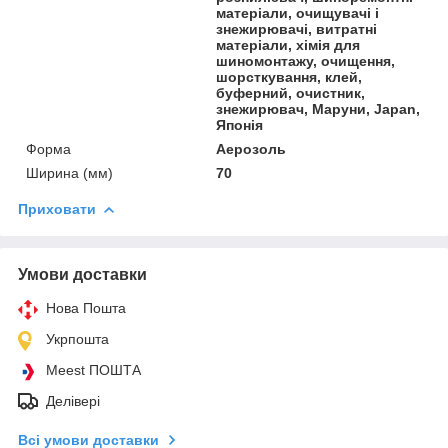
матеріали, очищувачі і
знежирювачі, витратні
матеріали, хімія для
шиномонтажу, очищення,
шорсткування, клей,
буферний, очистник,
знежирювач, Маруни, Japan,
Японія
Форма
Аерозоль
Ширина (мм)
70
Приховати
Умови доставки
Нова Пошта
Укрпошта
Meest ПОШТА
Делівері
Всі умови доставки