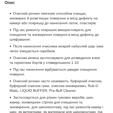
Опис
Очисний розчин хімічним способом очищає,
знежирює й розм'якшує поверхню в місці дефекту на
камері або покришці до нанесення латок, пластирів.
Під час ремонту покришок використовують для
очищення та знежирення поверхні в місці дефекту до
шліфування.
Після нанесення очисника мокрий набухлий шар гуми
легко зчищається скребком.
Очисник можна застосовувати для розведення клею
та герметика бортів у співвідношенні 1:10.
Під час нанесення відбувається швидке очищення
поверхні.
Очисний розчин часто називають: буферний очисник,
буферний очисник гуми, очисник-знежирювач, Rub-0-
Matic, LIQUID BUFFER, Pre-Buff Cleaner.
Застосовується для різних гумових виробів, шин,
камер, конвеєрних стрічок для очищення та
знежирення, для шиномонтажу, під час ремонтів камер і
шин, як витратники, як матеріали для шиномонтажу, під