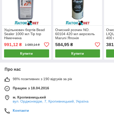
Ущільнювач бортів Bead
Очисний розчин NO.
Очи
Sealer 1000 мл Tip top
60104 420 мл аерозоль
LIQ
Німеччина
Maruni Японія
400 
991,12
584,95
381
₴
₴
1 089,14 ₴
Купити
Купити
Про нас
98% позитивних з 190 відгуків за рік
Працює з 18.04.2016
м. Кропивницький
вул. Орджонікідзе, 7, Кропивницький, Україна
Контакти