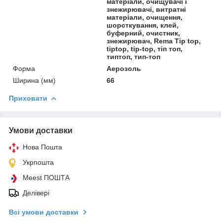
матеріали, очищувачі і
знежирювачі, витратні
матеріали, очищення,
шорсткування, клей,
буферний, очистник,
знежирювач, Rema Tip top,
tiptop, tip-top, тіп топ,
типтоп, тип-топ
Форма
Аерозоль
Ширина (мм)
66
Приховати
Умови доставки
Нова Пошта
Укрпошта
Meest ПОШТА
Делівері
Всі умови доставки