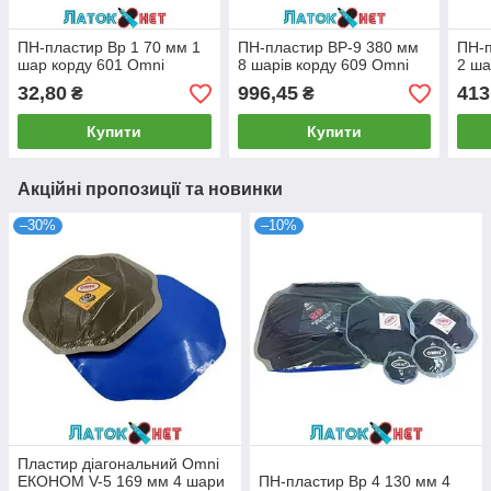
ПН-пластир Вр 1 70 мм 1
ПН-пластир ВР-9 380 мм
ПН-п
шар корду 601 Omni
8 шарів корду 609 Omni
2 ша
32,80
996,45
413
₴
₴
Купити
Купити
Акційні пропозиції та новинки
–30%
–10%
Пластир діагональний Omni
ЕКОНОМ V-5 169 мм 4 шари
ПН-пластир Вр 4 130 мм 4