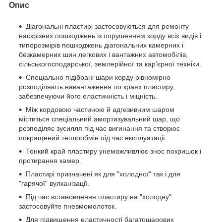
Опис
Діагональні пластирі застосовуються для ремонту
наскрізних пошкоджень із порушенням корду всіх видів і
типорозмірів пошкоджень діагональних камерних і
безкамерних шин легкових і вантажних автомобілів,
сільськогосподарської, землерійної та кар'єрної техніки.
Спеціально підібрані шари корду рівномірно
розподіляють навантаження по краях пластиру,
забезпечуючи його еластичність і міцність.
Між кордовою частиною й адгезивним шаром
міститься спеціальний амортизувальний шар, що
розподіляє зусилля під час вигинання та створює
покращений теплообмін під час експлуатації.
Тонкий край пластиру унеможливлює знос покришок і
протирання камер.
Пластирі призначені як для "холодної" так і для
"гарячої" вулканізації.
Під час встановлення пластиру на "холодну"
застосовуйте пневмомолоток.
Для підвищення еластичності багатошарових