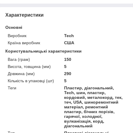
Характеристики
Основні
Виробник
Tech
Країна виробник
США
Користувальницькі характеристики
Вага (грам)
150
Висота, товщина (мм)
5
Довжина (мм)
290
Кількість в упаковці (шт)
5
Теги
Пластир, діагональний,
Tech, шин, пластир,
кордовий, металокорд, тек,
теч, USA, шиноремонтний
матеріал, ремонтний
пластир, бічних порізів,
гарячої, холодної,
вулканізація, корд,
діагональний
Тип
Пластирі діагональні