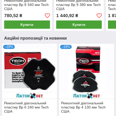
Ремонтний діагональний
Ремонтний діагональний
Ремо
пластир Вр 8 340 мм Tech
пластир Вр 9 380 мм Tech
плас
США
США
Tec
780,52
1 440,92
1 8
₴
₴
Купити
Купити
Акційні пропозиції та новинки
–29%
–19%
Ремонтний діагональний
Ремонтний діагональний
пластир Вр 6 240 мм Tech
пластир Вр 4 130 мм Tech
США
США