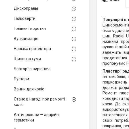
Дископравы
Гайковерти
Популярні в 
шиноремонтни
Голівки і воротки
якість дало 
шин. Radial 
Вулканізація
низький про
вулканізацій
Нарізка протектора
залежить від
представник 
Шиповка гуми
пропонуємо Fe
Борторозширювачі
Пластирі ра
автомобілів,
Бустери
пошкоджень і
доріжці раді
Ванни для коліс
Ремонт плас
холодної й га
Стане в нагоді при ремонті
клею. До скл
коліс
використовує
Антипроколи — аварійні
автосервісах 
герметики
своїх потреб
покришок, ре