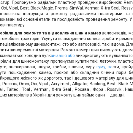
стир. Пропонуємо радіальні пластиру провідних виробників: Rema T
 Oxi, Vipal, Best, Black Magic, Prema, SimVal, Vermar, X-tra Seal, Ros
хнологічна інструкція з ремонту радіальними пластирами та 
показані всі основні етапи та послідовність проведення ремонту. У
ові пластиру.
еріали для ремонту та відновлення шин
и
камер
велосипедів, мо
томобілів, тракторів. Усунути пошкодження колеса, зробити ремон
пеціалізованому шиномонтажі, сто або автосервісі, так і вдома. Дл
упити шиноремонтні матеріали. Ремонт камер і шин виконують двом
називається холодна вулк
анізація або
використовують вулканізатор
ріали для шиномонтажу пропонуємо купити такі: латочки, пластиру
ути, знежирювачі, шнури, грибки, кілочки, сиру
гуму, па
сти, крей
нути пошкодження камер, прокол або складний бічний поріз 
йкращого якісного як дорогого, так і дешевого матеріалу для шин
 Россвік, Omni, Oxi, Vipal , Acrylmed , Alligator, Baolong, Best , Black 
l , Taitec , Toal , Vermar , X-tra Seal , Росава , Фора , Rossvik . 
их матеріалів в Україні для ремонту шин займе один — два дні.