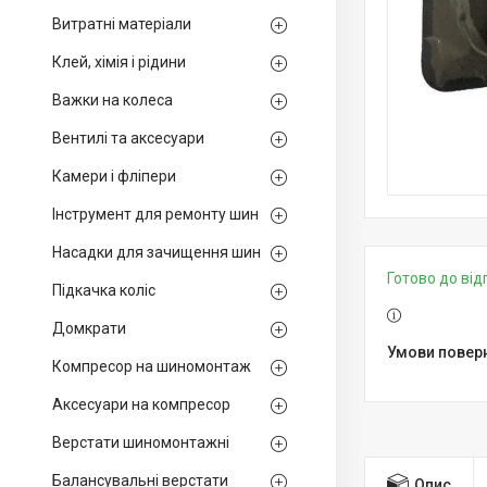
Витратні матеріали
Клей, хімія і рідини
Важки на колеса
Вентилі та аксесуари
Камери і фліпери
Інструмент для ремонту шин
Насадки для зачищення шин
Готово до ві
Підкачка коліс
Домкрати
Компресор на шиномонтаж
Аксесуари на компресор
Верстати шиномонтажні
Балансувальні верстати
Опис