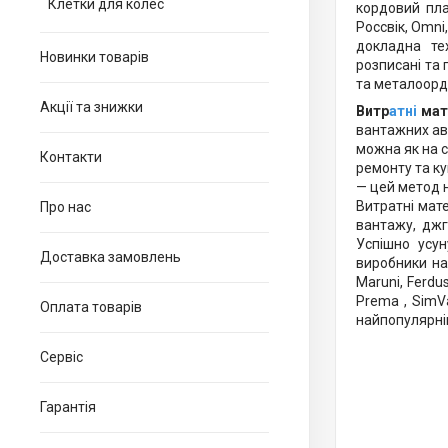
Клетки для колес
кордовий пла
Россвік, Omni,
докладна те
Новинки товарів
розписані та 
та металоорд
Акції та знижки
Витр
атні
мат
вантажних ав
можна як на с
Контакти
ремонту та к
— цей метод 
Витратні мате
Про нас
вантажу, джг
Успішно усу
Доставка замовлень
виробники на
Maruni, Ferdus,
Prema , SimVa
Оплата товарів
найпопулярніш
Сервіс
Гарантія