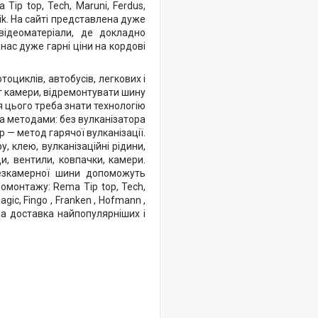
ip top, Tech, Maruni, Ferdus,
svik. На сайті представлена дуже
відеоматеріали, де докладно
 нас дуже гарні ціни на кордові
тоциклів, автобусів, легкових і
т камери, відремонтувати шину
я цього треба знати технологію
а методами: без вулканізатора
 — метод гарячої вулканізації.
, клею, вулканізаційні рідини,
ди, вентили, ковпачки, камери.
безкамерної шини допоможуть
омонтажу: Rema Tip top, Tech,
Magic, Fingo , Franken , Hofmann ,
Наша доставка найпопулярніших і