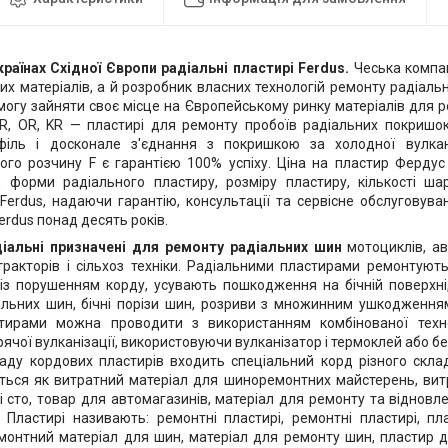
країнах Східної Європи радіальні пластирі Ferdus.
Чеська компан
х матеріалів, а й розробник власних технологій ремонту радіальн
змогу зайняти своє місце на Європейському ринку матеріалів для р
UR, OR, KR — пластирі для ремонту пробоїв радіальних покришок
філь і досконале з'єднання з покришкою за холодної вулкан
ного розчину F є гарантією 100% успіху. Ціна на пластир Ферду
 форми радіального пластиру, розміру пластиру, кількості шар
Ferdus, надаючи гарантію, консультації та сервісне обслуговув
rdus понад десять років.
діальні призначені для ремонту радіальних шин
мотоциклів, ав
 тракторів і сільхоз техніки. Радіальними пластирами ремонтуют
з порушенням корду, усувають пошкодження на бічній поверхні, 
альних шин, бічні порізи шин, розриви з множинним ушкодженням
тирами можна проводити з використанням комбінованої техн
рячої вулканізації, використовуючи вулканізатор і термоклей або 
аду кордових пластирів входить спеціальний корд різного склад
ться як витратний матеріал для шиноремонтних майстерень, ви
і сто, товар для автомагазинів, матеріал для ремонту та відновл
. Пластирі називають: ремонтні пластирі, ремонтні пластирі, п
монтний матеріал для шин, матеріал для ремонту шин, пластир 