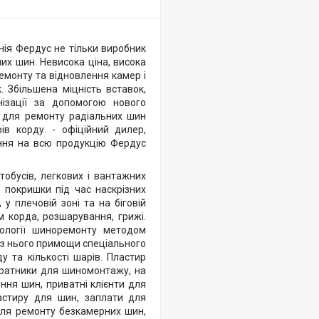
ія Фердус не тільки виробник
их шин. Невисока ціна, висока
емонту та відновлення камер і
. Збільшена міцність вставок,
ізації за допомогою нового
с для ремонту радіальних шин
ів корду. - офіційний дилер,
ання на всю продукцію Фердус
тобусів, легкових і вантажних
ь покришки під час наскрізних
у плечовій зоні та на біговій
 корда, розшарування, грижі.
ології шиноремонту методом
без нього примощи спеціального
у та кількості шарів. Пластир
тратники для шиномонтажу, на
ення шин, приватні клієнти для
ластиру для шин, заплати для
для ремонту безкамерних шин,