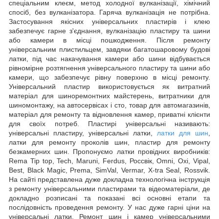
спеціальним клеєм, метод холодної вулканізації, хімічний
спосіб, без вулканізатора. Гаряча вулканізація не потрібна.
Застосування якісних універсальних пластирів і клею
забезпечує гарне з'єднання, вулканізацію пластиру та шини
або камери в місці пошкодження. Після ремонту
універсальним плистильцем, завдяки багатошаровому будові
латки, під час накачування камери або шини відбувається
рівномірне розтягнення універсального пластиру та шини або
камери, що забезпечує рівну поверхню в місці ремонту.
Універсальний пластир використовується як витратний
матеріал для шиноремонтних майстерень, витратники для
шиномонтажу, на автосервісах і сто, товар для автомагазинів,
матеріал для ремонту та відновлення камер, приватні клієнти
для своїх потреб. Пластирі універсальні називають:
універсальні пластиру, універсальні латки,
латки для шин
,
латки для ремонту проколів шин, пластир для ремонту
безкамерних шин. Пропонуємо латки провідних виробників:
Rema Tip top, Tech, Maruni, Ferdus, Россвік, Omni, Oxi, Vipal,
Best, Black Magic, Prema, SimVal, Vermar, X-tra Seal, Rossvik.
На сайті представлена дуже докладна технологічна інструкція
з ремонту універсальними пластирами та відеоматеріали, де
докладно розписані та показані всі основні етапи та
послідовність проведення ремонту. У нас дуже гарні ціни на
універсальні латки. Ремонт шин і камер універсальними