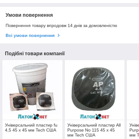
Умови повернення
Повернення товару впродовж 14 днів за домовленістю
Всі умови повернення
Подібні товари компанії
Універсальний пластир fu
Універсальний пластир All
Унів
4,5 45 х 45 мм Tech США
Purpose No 115 45 х 45
Purp
мм Tech США
мм 