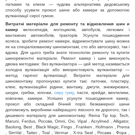
латками та клеєм — чудова альтернатива дедовському
способу усувати прокол шини або камери за допомогою
вулканізації сирої гумою.
Витратні
матеріали для ремонту та відновлення шин
и
камер
велосипедів, мотоциклів, автобусів, легкових і
вантажних автомобілів, тракторів. Усунути пошкодження
колеса, зробити ремонт камери, відремонтувати шину можна
як на спеціалізованому шиномонтажі, сто або автосервісі, так і
вдома. Для цього треба знати технологію ремонту та купити
шиноремонтні матеріали. Ремонт камер і шин виконують
двома методами: без вулканізатора — цей метод називається
холодна вулканізація або використовують вулканізатор —
метод гарячої вулканізації. Витратні матеріали для
шиномонтажу пропонуємо купити такі: латочки, пластиру,
клею, вулканізаційні рідини, вантажу, джгути, знежирювачі,
шнури, грибки, кілочки,
сиру гуму
, пасти, крейди, вентилики,
ковпачки, камери. Успішно усунути пошкодження камер,
прокол або складний бічний поріз безкамерної шини
допоможуть виробники найкращого якісного як дорогого, так і
дешевого матеріалу для шиномонтажу: Rema Tip top, Tech,
Maruni, Ferdus, Россвік, Omni, Oxi, Vipal , Acrylmed , Alligator,
Baolong, Best , Black Magic, Fingo , Franken , Hofmann , Prema
, SimVal , Taitec , Toal , Vermar , X-tra Seal , Росава , Фора ,