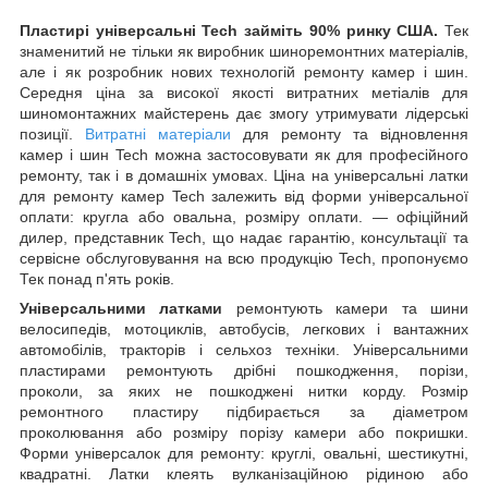
Пластирі універсальні Tech займіть 90% ринку США.
Тек
знаменитий не тільки як виробник шиноремонтних матеріалів,
але і як розробник нових технологій ремонту камер і шин.
Середня ціна за високої якості витратних метіалів для
шиномонтажних майстерень дає змогу утримувати лідерські
позиції.
Витратні матеріали
для ремонту та відновлення
камер і шин Tech можна застосовувати як для професійного
ремонту, так і в домашніх умовах. Ціна на універсальні латки
для ремонту камер Tech залежить від форми універсальної
оплати: кругла або овальна, розміру оплати. — офіційний
дилер, представник Tech, що надає гарантію, консультації та
сервісне обслуговування на всю продукцію Tech, пропонуємо
Тек понад п'ять років.
Універсальними латками
ремонтують камери та шини
велосипедів, мотоциклів, автобусів, легкових і вантажних
автомобілів, тракторів і сельхоз техніки. Універсальними
пластирами ремонтують дрібні пошкодження, порізи,
проколи, за яких не пошкоджені нитки корду. Розмір
ремонтного пластиру підбирається за діаметром
проколювання або розміру порізу камери або покришки.
Форми універсалок для ремонту: круглі, овальні, шестикутні,
квадратні. Латки клеять вулканізаційною рідиною або