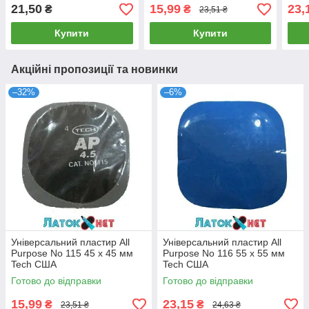
21,50
15,99
23,
₴
₴
23,51 ₴
Купити
Купити
Акційні пропозиції та новинки
–32%
–6%
Універсальний пластир All
Універсальний пластир All
Purpose No 115 45 х 45 мм
Purpose No 116 55 х 55 мм
Tech США
Tech США
Готово до відправки
Готово до відправки
15,99
23,15
₴
₴
23,51 ₴
24,63 ₴