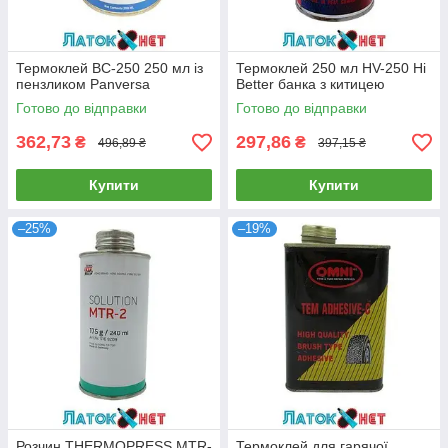
Термоклей BC-250 250 мл із
Термоклей 250 мл HV-250 Hi
пензликом Panversa
Better банка з китицею
Готово до відправки
Готово до відправки
362,73
297,86
₴
₴
496,89 ₴
397,15 ₴
Купити
Купити
–25%
–19%
Розчин ТHERМОPRESS MTR-
Термоклей для гарячої