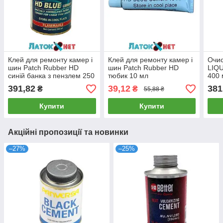
Клей для ремонту камер і
Клей для ремонту камер і
Очи
шин Patch Rubber HD
шин Patch Rubber HD
LIQ
синій банка з пензлем 250
тюбик 10 мл
400 
мл
391,82
39,12
381
₴
₴
55,88 ₴
Купити
Купити
Акційні пропозиції та новинки
–27%
–25%