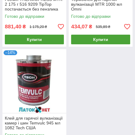
2 175 г 516 9209 TipTop
вулканізації MTR 1000 мл
постачається без пензлика
Omni
Готово до відправки
Готово до відправки
881,40
434,07
₴
₴
1 175,20 ₴
535,89 ₴
Купити
Купити
–14%
Клей для гарячої вулканізації
камер і шин Temvulc 945 мл
1082 Tech США