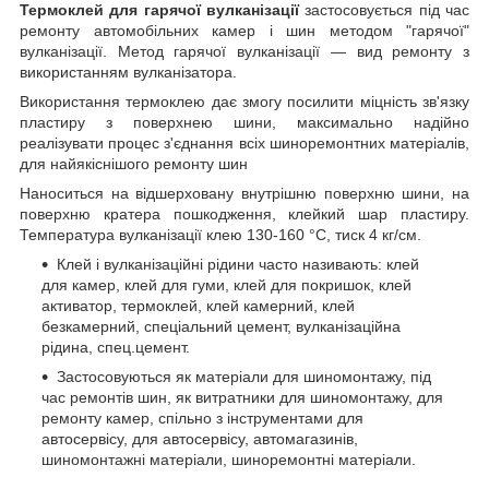
Термоклей для гарячої вулканізації
застосовується під час
ремонту автомобільних камер і шин методом "гарячої"
вулканізації. Метод гарячої вулканізації — вид ремонту з
використанням вулканізатора.
Використання термоклею дає змогу посилити міцність зв'язку
пластиру з поверхнею шини, максимально надійно
реалізувати процес з'єднання всіх шиноремонтних матеріалів,
для найякіснішого ремонту шин
Наноситься на відшерховану внутрішню поверхню шини, на
поверхню кратера пошкодження, клейкий шар пластиру.
Температура вулканізації клею 130-160 °C, тиск 4 кг/см.
Клей і вулканізаційні рідини часто називають: клей
для камер, клей для гуми, клей для покришок, клей
активатор, термоклей, клей камерний, клей
безкамерний, спеціальний цемент, вулканізаційна
рідина, спец.цемент.
Застосовуються як матеріали для шиномонтажу, під
час ремонтів шин, як витратники для шиномонтажу, для
ремонту камер, спільно з інструментами для
автосервісу, для автосервісу, автомагазинів,
шиномонтажні матеріали, шиноремонтні матеріали.